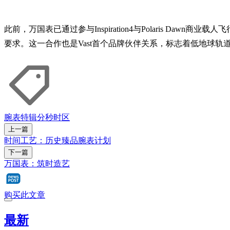
此前，万国表已通过参与Inspiration4与Polaris 
要求。这一合作也是Vast首个品牌伙伴关系，标志着低地球轨
腕表
特辑
分秒时区
上一篇
时间工艺：历史臻品腕表计划
下一篇
万国表：筑时造艺
购买此文章
最新