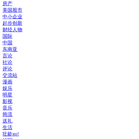
房产
美国股市
中小企业
起步创新
财经人物
国际
中国
东南亚
言论
社论
评论
交流站
漫画
娱乐
明星
影视
音乐
韩流
送礼
生活
壮龄go!