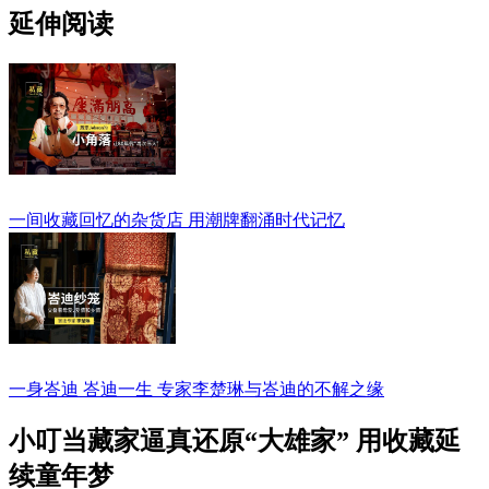
延伸阅读
一间收藏回忆的杂货店 用潮牌翻涌时代记忆
一身峇迪 峇迪一生 专家李楚琳与峇迪的不解之缘
小叮当藏家逼真还原“大雄家” 用收藏延
续童年梦