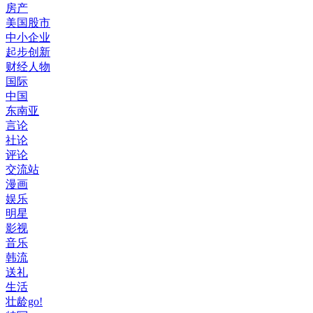
房产
美国股市
中小企业
起步创新
财经人物
国际
中国
东南亚
言论
社论
评论
交流站
漫画
娱乐
明星
影视
音乐
韩流
送礼
生活
壮龄go!