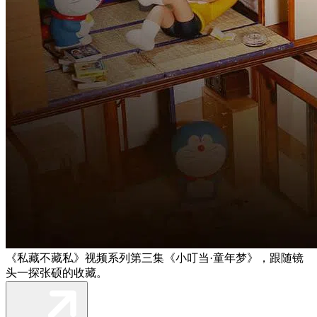
《私藏不藏私》视频系列第三集《小叮当·童年梦》，跟随镜
头一探张硕的收藏。