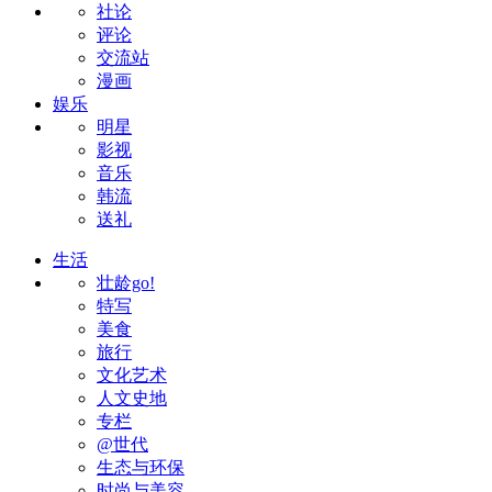
社论
评论
交流站
漫画
娱乐
明星
影视
音乐
韩流
送礼
生活
壮龄go!
特写
美食
旅行
文化艺术
人文史地
专栏
@世代
生态与环保
时尚与美容