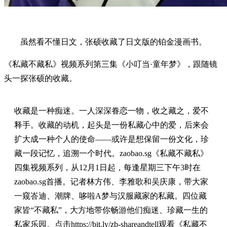
虽然看不懂日文，张硕收藏了日文版的铂金漫画书。
《私藏不藏私》视频系列第三集《小叮当·童年梦》，跟随镜
头一探张硕的收藏。
收藏是一种痴迷。一人深深眷恋一物，收之藏之，爱不
释手。收藏的动机，起头是一份私藏心中的爱，后来会
扩大成一种个人的使命——或许是想保留一份文化，珍
藏一段记忆，追溯一个时代。zaobao.sg《私藏不藏私》
四集视频系列，从12月1日起，每逢星期三下午3时在
zaobao.sg首播。记者林方伟、李雅歌和吴庆康，带大家
一窥峇迪、潮牌、哆啦A梦与汉服藏家的私藏。四位藏
家皆“不藏私”，大方地带你畅游他们痴迷、珍藏一生的
私家乐园。点击
https://bit.ly/zb-shareandtell
观看《私藏不