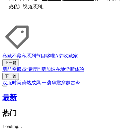
藏私》视频系列。
私藏不藏私
系列节目
哆啦A梦
收藏家
上一篇
新航空服员“带团” 新加坡在地游新体验
下一篇
汉服时尚蔚然成风 一袭华裳穿越古今
最新
热门
Loading...