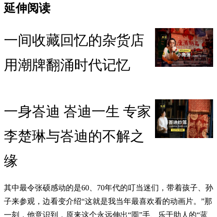
延伸阅读
一间收藏回忆的杂货店
用潮牌翻涌时代记忆
一身峇迪 峇迪一生 专家
李楚琳与峇迪的不解之
缘
其中最令张硕感动的是60、70年代的叮当迷们，带着孩子、孙
子来参观，边看变介绍“这就是我当年最喜欢看的动画片。”那
一刻，他意识到，原来这个永远伸出“圆”手、乐于助人的“蓝