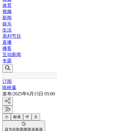
体育
视频
新闻
娱乐
生活
系列节目
直播
播客
互动新闻
专题
订阅
陈映蓁
发布
/
2025年6月15日 05:00
小
标准
中
大
设为谷歌新闻首选来源