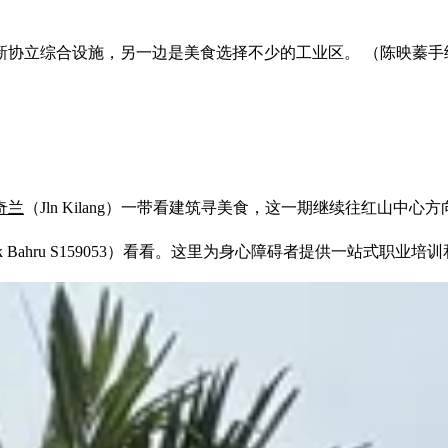
新协立综合设施，另一边是美食选择不少的工业区。 （陈映蓁手
奇兰
（Jln Kilang）一带看建筑寻美食，这一期继续往红山中心
0 Lengkok Bahru S159053）看看。这里为身心障碍者提供