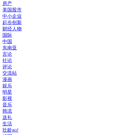
房产
美国股市
中小企业
起步创新
财经人物
国际
中国
东南亚
言论
社论
评论
交流站
漫画
娱乐
明星
影视
音乐
韩流
送礼
生活
壮龄go!