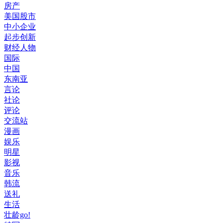
房产
美国股市
中小企业
起步创新
财经人物
国际
中国
东南亚
言论
社论
评论
交流站
漫画
娱乐
明星
影视
音乐
韩流
送礼
生活
壮龄go!