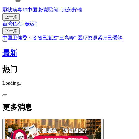
冠状病毒19
中国疫情
冠病口服药
辉瑞
上一篇
台湾也有“春运”
下一篇
中国卫健委：各省已度过“三高峰” 医疗资源紧张已缓解
最新
热门
Loading...
更多消息