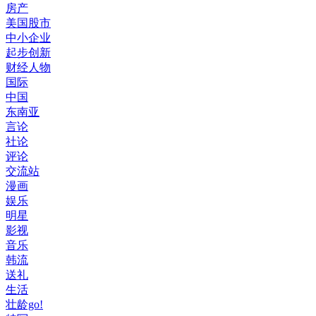
房产
美国股市
中小企业
起步创新
财经人物
国际
中国
东南亚
言论
社论
评论
交流站
漫画
娱乐
明星
影视
音乐
韩流
送礼
生活
壮龄go!