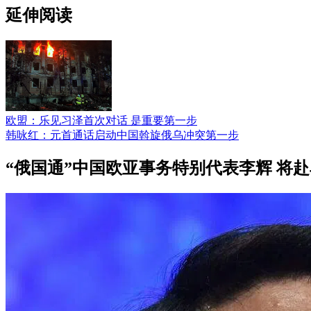
延伸阅读
欧盟：乐见习泽首次对话 是重要第一步
韩咏红：元首通话启动中国斡旋俄乌冲突第一步
“俄国通”中国欧亚事务特别代表李辉 将