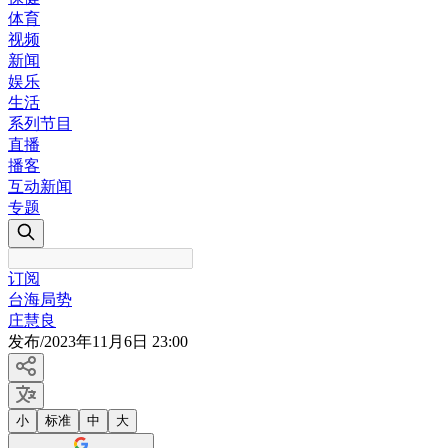
体育
视频
新闻
娱乐
生活
系列节目
直播
播客
互动新闻
专题
订阅
台海局势
庄慧良
发布
/
2023年11月6日 23:00
小
标准
中
大