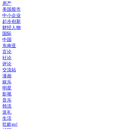
房产
美国股市
中小企业
起步创新
财经人物
国际
中国
东南亚
言论
社论
评论
交流站
漫画
娱乐
明星
影视
音乐
韩流
送礼
生活
壮龄go!