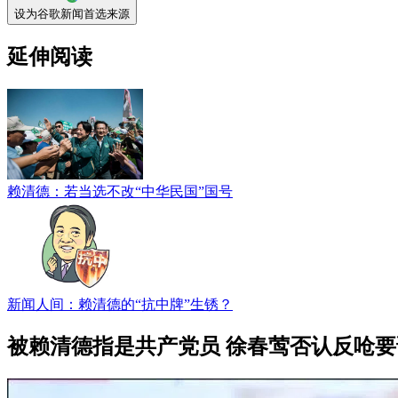
设为谷歌新闻首选来源
延伸阅读
赖清德：若当选不改“中华民国”国号
新闻人间：赖清德的“抗中牌”生锈？
被赖清德指是共产党员 徐春莺否认反呛要