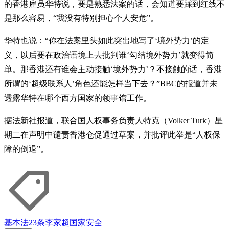
的香港雇员华特说，要是熟悉法案的话，会知道要踩到红线不
是那么容易，“我没有特别担心个人安危”。
华特也说：“你在法案里头如此突出地写了‘境外势力’的定
义，以后要在政治语境上去批判谁‘勾结境外势力’就变得简
单。那香港还有谁会主动接触‘境外势力’？不接触的话，香港
所谓的‘超级联系人’角色还能怎样当下去？”BBC的报道并未
透露华特在哪个西方国家的领事馆工作。
据法新社报道，联合国人权事务负责人特克（Volker Turk）星
期二在声明中谴责香港仓促通过草案，并批评此举是“人权保
障的倒退”。
基本法23条
李家超
国家安全