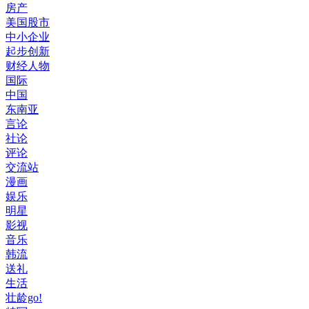
房产
美国股市
中小企业
起步创新
财经人物
国际
中国
东南亚
言论
社论
评论
交流站
漫画
娱乐
明星
影视
音乐
韩流
送礼
生活
壮龄go!