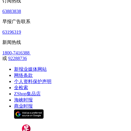
订阅热线
63883838
早报广告联系
63196319
新闻热线
1800-7416388
或
92288736
新报业媒体网站
网络条款
个人资料保护声明
全检索
ZShop集品店
海峡时报
商业时报