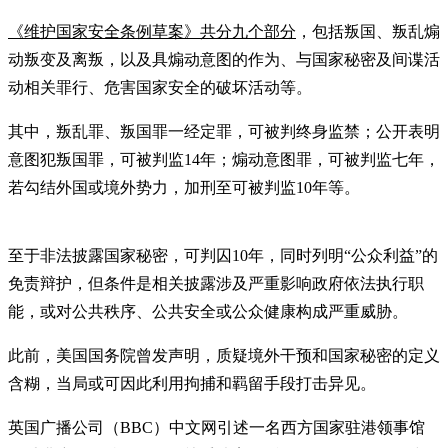
《维护国家安全条例草案》共分九个部分
，包括叛国、叛乱煽
动叛变及离叛，以及具煽动意图的作为、与国家秘密及间谍活
动相关罪行、危害国家安全的破坏活动等。
其中，叛乱罪、叛国罪一经定罪，可被判终身监禁；公开表明
意图犯叛国罪，可被判监14年；煽动意图罪，可被判监七年，
若勾结外国或境外势力，加刑至可被判监10年等。
至于非法披露国家秘密，可判囚10年，同时列明“公众利益”的
免责辩护，但条件是相关披露涉及严重影响政府依法执行职
能，或对公共秩序、公共安全或公众健康构成严重威胁。
此前，美国国务院曾发声明，质疑境外干预和国家秘密的定义
含糊，当局或可因此利用拘捕和羁留手段打击异见。
英国广播公司（BBC）中文网引述一名西方国家驻港领事馆