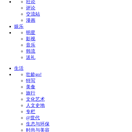
社论
评论
交流站
漫画
娱乐
明星
影视
音乐
韩流
送礼
生活
壮龄go!
特写
美食
旅行
文化艺术
人文史地
专栏
@世代
生态与环保
时尚与美容