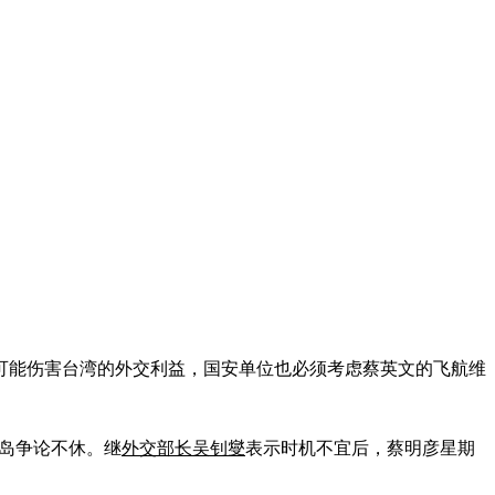
可能伤害台湾的外交利益，国安单位也必须考虑蔡英文的飞航维
平岛争论不休。继
外交部长吴钊燮
表示时机不宜后，蔡明彦星期