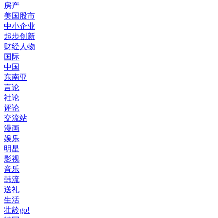
房产
美国股市
中小企业
起步创新
财经人物
国际
中国
东南亚
言论
社论
评论
交流站
漫画
娱乐
明星
影视
音乐
韩流
送礼
生活
壮龄go!