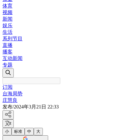
体育
视频
新闻
娱乐
生活
系列节目
直播
播客
互动新闻
专题
订阅
台海局势
庄慧良
发布
/
2024年3月21日 22:33
小
标准
中
大