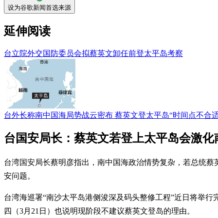
设为谷歌新闻首选来源
延伸阅读
台立院外交国防委员会拟蔡英文卸任前登太平岛考察
台外长称南中国海局势战云密布 蔡英文登太平岛“时间点不合适
台国安局长：蔡英文若登上太平岛会激化
台湾国安局长蔡明彦指出，南中国海政治情势复杂，若总统蔡
安问题。
台湾海巡署“南沙太平岛港侧浚深及码头整修工程”近日将举行
四（3月21日）也说明现阶段不建议蔡英文登岛的理由。