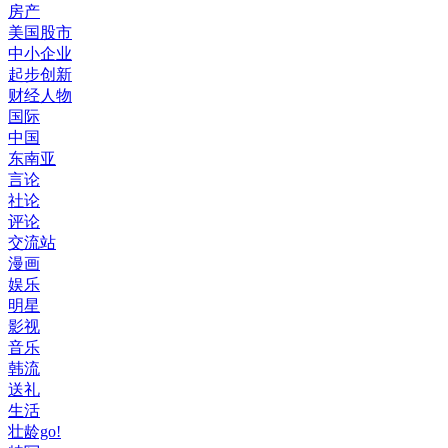
房产
美国股市
中小企业
起步创新
财经人物
国际
中国
东南亚
言论
社论
评论
交流站
漫画
娱乐
明星
影视
音乐
韩流
送礼
生活
壮龄go!