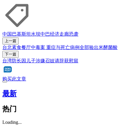
中国
巴基斯坦
水坝
中巴经济走廊
恐袭
上一篇
台北素食餐厅中毒案 重症与死亡病例全部验出米酵菌酸
下一篇
台湾防长因儿子涉嫌召妓请辞获慰留
购买此文章
最新
热门
Loading...