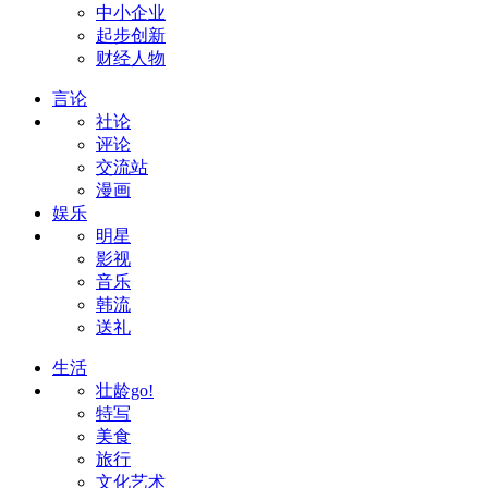
中小企业
起步创新
财经人物
言论
社论
评论
交流站
漫画
娱乐
明星
影视
音乐
韩流
送礼
生活
壮龄go!
特写
美食
旅行
文化艺术