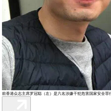
前香港众志主席罗冠聪（左）是六名涉嫌干犯危害国家安全罪