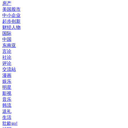
房产
美国股市
中小企业
起步创新
财经人物
国际
中国
东南亚
言论
社论
评论
交流站
漫画
娱乐
明星
影视
音乐
韩流
送礼
生活
壮龄go!