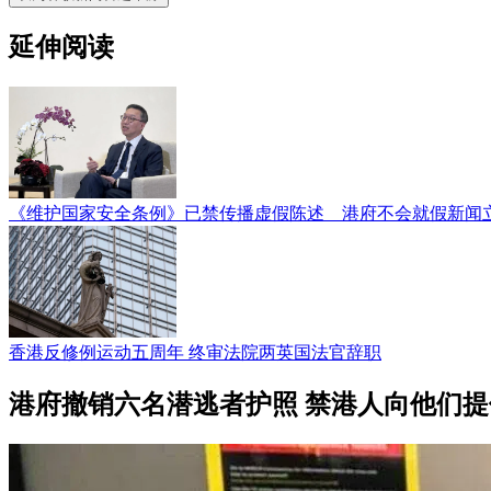
延伸阅读
《维护国家安全条例》已禁传播虚假陈述 港府不会就假新闻
香港反修例运动五周年 终审法院两英国法官辞职
港府撤销六名潜逃者护照 禁港人向他们