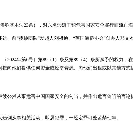
（俗称基本法23条），对六名涉嫌干犯危害国家安全罪行而流亡
达、前“揽炒团队”发起人刘祖迪、“英国港侨协会”创办人郑文
2024年第6号）第89（1）条及第89（4）条所赋予的权力
间接向他们提供任何资金或经济资源、向他们出租或以其他方式
继续公然从事危害中国国家安全的勾当，并作出危言耸听的言论
人违例从事相关活动，即属犯罪，一经定罪可处监禁七年。