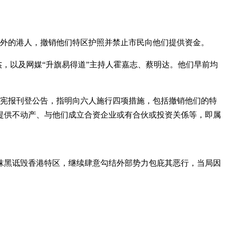
海外的港人，撤销他们特区护照并禁止市民向他们提供资金。
杰，以及网媒“升旗易得道”主持人霍嘉志、蔡明达。他们早前均
，在宪报刊登公告，指明向六人施行四项措施，包括撤销他们的特
提供不动产、与他们成立合资企业或有合伙或投资关係等，即属
抹黑诋毁香港特区，继续肆意勾结外部势力包庇其恶行，当局因