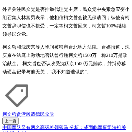
外界关注民众党是否推举代理党主席，民众党中央紧急应变小
组召集人林富男表示，他相信柯文哲会被无保请回；纵使有柯
文哲辞职信也不接受，一定等柯文哲回来，柯文哲100%继续
领导民众党。
柯文哲和沈庆京等人晚间被移审台北地方法院。台媒报道，沈
庆京在法庭上激动地否认曾行贿柯文哲1500万，称210万是政
治献金。 柯文哲也否认收受沈庆京1500万元贿款，并辩称移
动硬盘记录与他无关，“我不知道谁做的”。
柯文哲
贪污
赖请德
民众党
上一篇
中国军队又有两名高级将领落马 分析：或面临军事司法机关