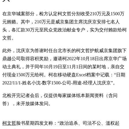
在京华城案部分，检方认定柯文哲分别收受210万元及1500万
元贿赂。其中，210万元是威京集团主席沈庆京安排七名人
头，各汇款30万元至民众党政治献金专户，实为交付贿款给柯
文哲。
此外，沈庆京为答谢时任台北市长的柯文哲护航威京集团旗下
鼎越公司取得容积奖励，邀请柯2022年10月18日出席京华广场
动土典礼，并于同年10月19日至11月1日间的某时地，亲自交
付现金1500万元给柯。柯在移动硬盘Excel档案中记载：“日期
2022/11/1-姓名小沈-数字1500-公司-用途-经理人沈庆京”。
北检开完记者会后，仅提供每家媒体纸本新闻资料（含问
答），未开放媒体发问。
柯文哲
脸书星期四发文称：“政治追杀、司法不公、滥权起