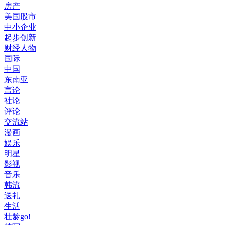
房产
美国股市
中小企业
起步创新
财经人物
国际
中国
东南亚
言论
社论
评论
交流站
漫画
娱乐
明星
影视
音乐
韩流
送礼
生活
壮龄go!