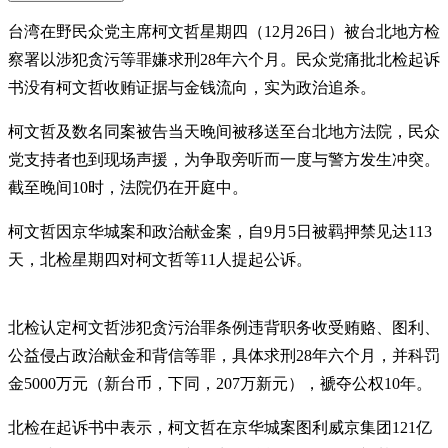
台湾在野民众党主席柯文哲星期四（12月26日）被台北地方检
察署以涉犯贪污等罪嫌求刑28年六个月。民众党痛批北检起诉
书没有柯文哲收贿证据与金钱流向，实为政治追杀。
柯文哲及数名同案被告当天晚间被移送至台北地方法院，民众
党支持者也到现场声援，为争取旁听而一度与警方发生冲突。
截至晚间10时，法院仍在开庭中。
柯文哲因京华城案和政治献金案，自9月5日被羁押禁见达113
天，北检星期四对柯文哲等11人提起公诉。
北检认定柯文哲涉犯贪污治罪条例违背职务收受贿赂、图利、
公益侵占政治献金和背信等罪，具体求刑28年六个月，并科罚
金5000万元（新台币，下同，207万新元），褫夺公权10年。
北检在起诉书中表示，柯文哲在京华城案图利威京集团121亿