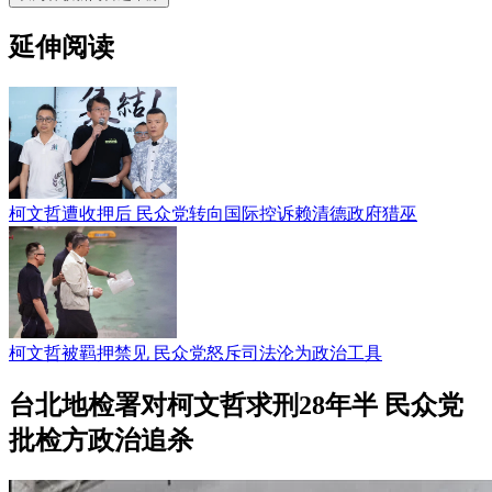
延伸阅读
柯文哲遭收押后 民众党转向国际控诉赖清德政府猎巫
柯文哲被羁押禁见 民众党怒斥司法沦为政治工具
台北地检署对柯文哲求刑28年半 民众党
批检方政治追杀