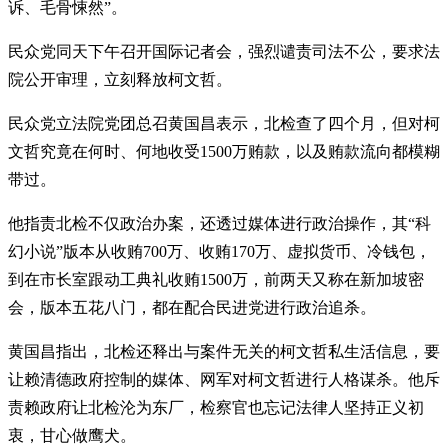
诉、毛骨悚然”。
民众党同天下午召开国际记者会，强烈谴责司法不公，要求法
院公开审理，立刻释放柯文哲。
民众党立法院党团总召黄国昌表示，北检查了四个月，但对柯
文哲究竟在何时、何地收受1500万贿款，以及贿款流向都模糊
带过。
他指责北检不仅政治办案，还透过媒体进行政治操作，其“科
幻小说”版本从收贿700万、收贿170万、虚拟货币、冷钱包，
到在市长室跟动工典礼收贿1500万，前两天又称在新加坡密
会，版本五花八门，都在配合民进党进行政治追杀。
黄国昌指出，北检还释出与案件无关的柯文哲私生活信息，要
让赖清德政府控制的媒体、网军对柯文哲进行人格谋杀。他斥
责赖政府让北检沦为东厂，检察官也忘记法律人坚持正义初
衷，甘心做鹰犬。