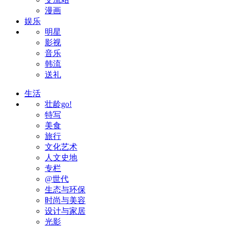
漫画
娱乐
明星
影视
音乐
韩流
送礼
生活
壮龄go!
特写
美食
旅行
文化艺术
人文史地
专栏
@世代
生态与环保
时尚与美容
设计与家居
光影