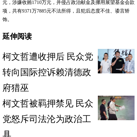
元，涉嫌收贿1710万元，并侵占政治献金及挪用展望基金会款
项，共有9371万7885元不法所得，且犯后态度不佳、诿言矫
饰。
延伸阅读
柯文哲遭收押后 民众党
转向国际控诉赖清德政
府猎巫
柯文哲被羁押禁见 民众
党怒斥司法沦为政治工
具