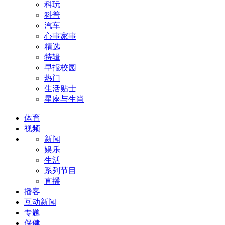
科玩
科普
汽车
心事家事
精选
特辑
早报校园
热门
生活贴士
星座与生肖
体育
视频
新闻
娱乐
生活
系列节目
直播
播客
互动新闻
专题
保健