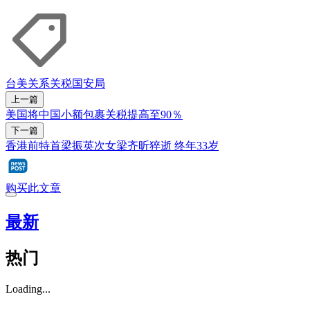
台美关系
关税
国安局
上一篇
美国将中国小额包裹关税提高至90％
下一篇
香港前特首梁振英次女梁齐昕猝逝 终年33岁
购买此文章
最新
热门
Loading...