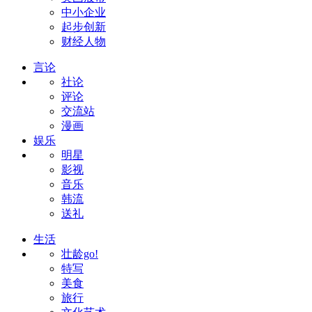
中小企业
起步创新
财经人物
言论
社论
评论
交流站
漫画
娱乐
明星
影视
音乐
韩流
送礼
生活
壮龄go!
特写
美食
旅行