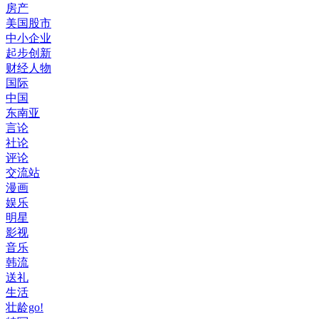
房产
美国股市
中小企业
起步创新
财经人物
国际
中国
东南亚
言论
社论
评论
交流站
漫画
娱乐
明星
影视
音乐
韩流
送礼
生活
壮龄go!