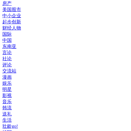
房产
美国股市
中小企业
起步创新
财经人物
国际
中国
东南亚
言论
社论
评论
交流站
漫画
娱乐
明星
影视
音乐
韩流
送礼
生活
壮龄go!