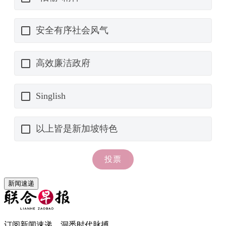
新闻速递
订阅新闻速递，洞悉时代脉搏。