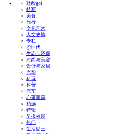
壮龄go!
特写
美食
旅行
文化艺术
人文史地
专栏
@世代
生态与环保
时尚与美容
设计与家居
光影
科玩
科普
汽车
心事家事
精选
特辑
早报校园
热门
生活贴士