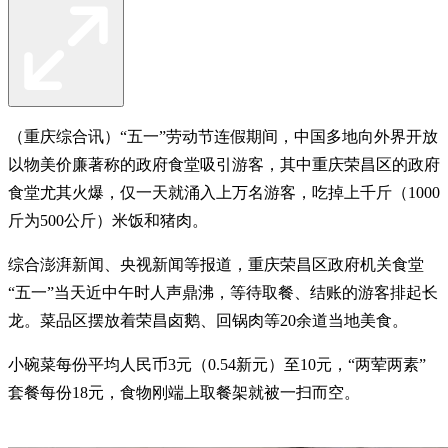
（重庆综合讯）“五一”劳动节连假期间，中国多地向外界开放
以物美价廉著称的政府食堂吸引游客，其中重庆荣昌区的政府
食堂尤其火爆，仅一天就涌入上万名游客，吃掉上千斤（1000
斤为500公斤）米饭和猪肉。
综合澎湃新闻、央视新闻等报道，重庆荣昌区政府机关食堂
“五一”当天近中午时人声鼎沸，等待取餐、结账的游客排起长
龙。菜品区摆放着荣昌卤鹅、回锅肉等20余道当地美食。
小碗菜每份平均人民币3元（0.54新元）至10元，“两荤两素”
套餐每份18元，食物刚端上取餐架就被一扫而空。