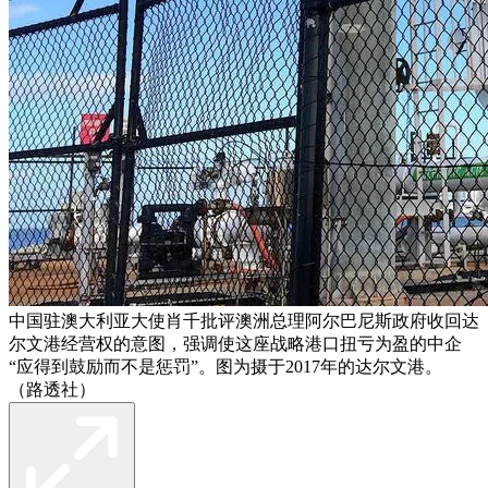
中国驻澳大利亚大使肖千批评澳洲总理阿尔巴尼斯政府收回达
尔文港经营权的意图，强调使这座战略港口扭亏为盈的中企
“应得到鼓励而不是惩罚”。图为摄于2017年的达尔文港。
（路透社）