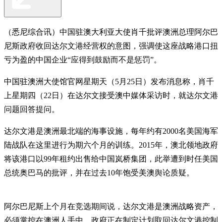
（悉尼综合讯）中国驻澳大利亚大使肖千批评澳洲总理阿尔巴
尼斯政府收回达尔文港经营权的意图，强调使这座战略港口扭
亏为盈的中国企业“应得到鼓励而不是惩罚”。
中国驻澳洲大使馆官网星期天（5月25日）发布消息称，肖千
上星期四（22日）在达尔文接受澳中媒体采访时，就达尔文港
问题回答提问。
达尔文港是澳洲最北端的海事设施，每年约有2000名美国海军
陆战队在这里进行为期六个月的训练。2015年，澳北领地政府
将该港口以99年租约出售给中国岚桥集团，此举遭到时任美国
总统奥巴马的批评，并在过去10年饱受美澳舆论质疑。
阿尔巴尼斯上个月在竞选期间说，达尔文港是澳洲战略资产，
必须掌控在澳洲人手中。政府正在制定计划取回达尔文港控制