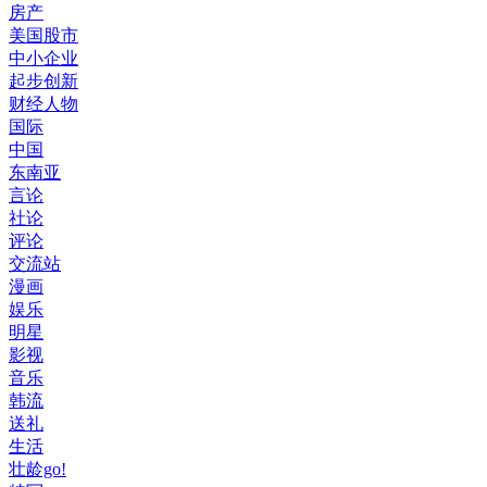
房产
美国股市
中小企业
起步创新
财经人物
国际
中国
东南亚
言论
社论
评论
交流站
漫画
娱乐
明星
影视
音乐
韩流
送礼
生活
壮龄go!