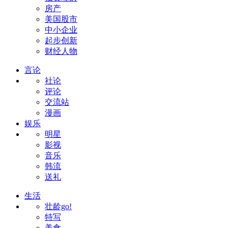
房产
美国股市
中小企业
起步创新
财经人物
言论
社论
评论
交流站
漫画
娱乐
明星
影视
音乐
韩流
送礼
生活
壮龄go!
特写
美食