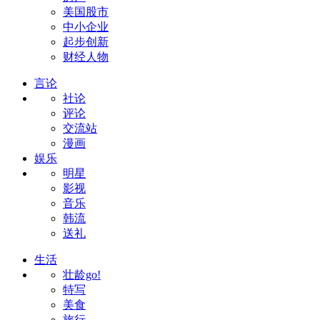
美国股市
中小企业
起步创新
财经人物
言论
社论
评论
交流站
漫画
娱乐
明星
影视
音乐
韩流
送礼
生活
壮龄go!
特写
美食
旅行