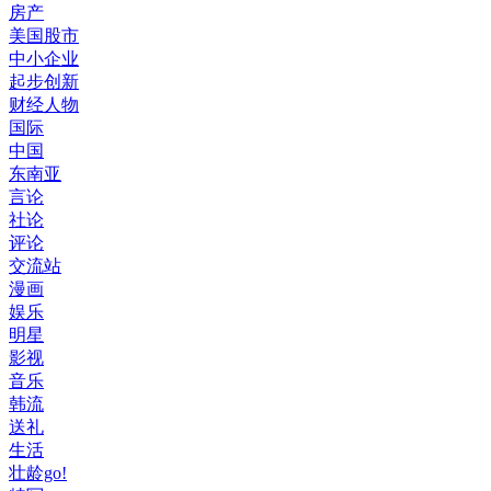
房产
美国股市
中小企业
起步创新
财经人物
国际
中国
东南亚
言论
社论
评论
交流站
漫画
娱乐
明星
影视
音乐
韩流
送礼
生活
壮龄go!