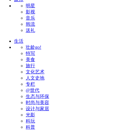
明星
影视
音乐
韩流
送礼
生活
壮龄go!
特写
美食
旅行
文化艺术
人文史地
专栏
@世代
生态与环保
时尚与美容
设计与家居
光影
科玩
科普