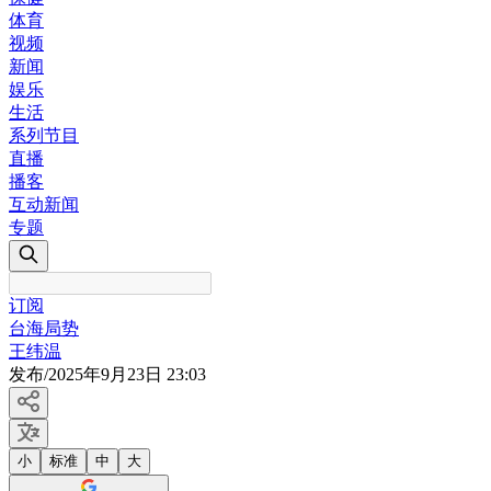
体育
视频
新闻
娱乐
生活
系列节目
直播
播客
互动新闻
专题
订阅
台海局势
王纬温
发布
/
2025年9月23日 23:03
小
标准
中
大