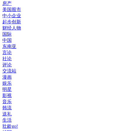
房产
美国股市
中小企业
起步创新
财经人物
国际
中国
东南亚
言论
社论
评论
交流站
漫画
娱乐
明星
影视
音乐
韩流
送礼
生活
壮龄go!