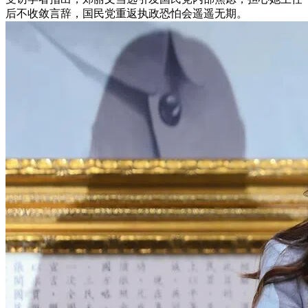
后不收敛言辞，国民党重返执政恐怕会遥遥无期。