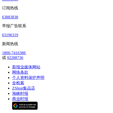
订阅热线
63883838
早报广告联系
63196319
新闻热线
1800-7416388
或
92288736
新报业媒体网站
网络条款
个人资料保护声明
全检索
ZShop集品店
海峡时报
商业时报