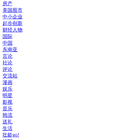
房产
美国股市
中小企业
起步创新
财经人物
国际
中国
东南亚
言论
社论
评论
交流站
漫画
娱乐
明星
影视
音乐
韩流
送礼
生活
壮龄go!