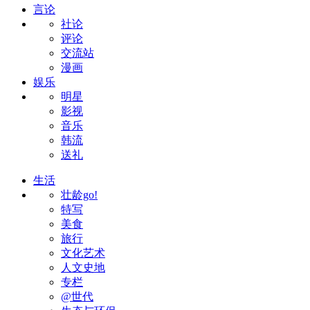
言论
社论
评论
交流站
漫画
娱乐
明星
影视
音乐
韩流
送礼
生活
壮龄go!
特写
美食
旅行
文化艺术
人文史地
专栏
@世代