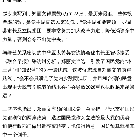
样扯后腿”。
赵少康写到，郑丽文得票数6万5122张，是历来最低。整体投
票率39%，是党主席直选以来次低，“党主席如要带领、协调
县市长及立院党团，要非常努力加大改革力道，降低消除亲中
力量，否则会令不出党中央。”
与绿营关系密切的中华亚太菁英交流协会秘书长王智盛接受
《联合早报》采访时分析，郑丽文当选，引发了国民党内“本
土蓝”和“知识蓝”的另一波忧虑。这波忧虑源自郑丽文的两岸
路线，“会不会只满足了党内少数同温层，并且和台湾的民意
出现更大脱节？脱节的结果会不会导致2028重返执政越来越遥
远？”
王智盛也指出，郑丽文率领的国民党，会否把一些北京和国民
党都期待的两岸政策，透过国民党作为立法院最大党的优势，
迫使行政部门做出调整或转变，也值得留意，国防预算就是其
中一个例子。