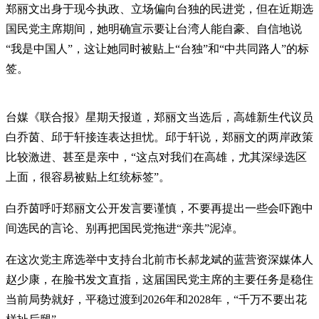
郑丽文出身于现今执政、立场偏向台独的民进党，但在近期选
国民党主席期间，她明确宣示要让台湾人能自豪、自信地说
“我是中国人”，这让她同时被贴上“台独”和“中共同路人”的标
签。
台媒《联合报》星期天报道，郑丽文当选后，高雄新生代议员
白乔茵、邱于轩接连表达担忧。邱于轩说，郑丽文的两岸政策
比较激进、甚至是亲中，“这点对我们在高雄，尤其深绿选区
上面，很容易被贴上红统标签”。
白乔茵呼吁郑丽文公开发言要谨慎，不要再提出一些会吓跑中
间选民的言论、别再把国民党拖进“亲共”泥淖。
在这次党主席选举中支持台北前市长郝龙斌的蓝营资深媒体人
赵少康，在脸书发文直指，这届国民党主席的主要任务是稳住
当前局势就好，平稳过渡到2026年和2028年，“千万不要出花