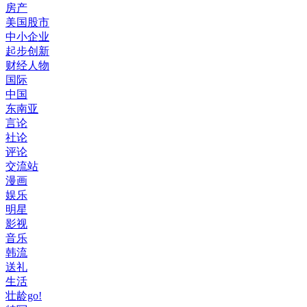
房产
美国股市
中小企业
起步创新
财经人物
国际
中国
东南亚
言论
社论
评论
交流站
漫画
娱乐
明星
影视
音乐
韩流
送礼
生活
壮龄go!