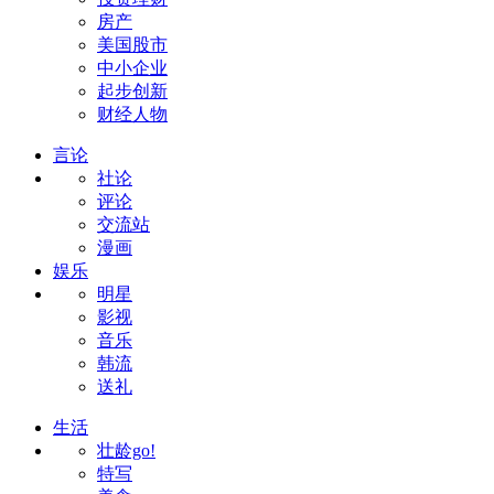
房产
美国股市
中小企业
起步创新
财经人物
言论
社论
评论
交流站
漫画
娱乐
明星
影视
音乐
韩流
送礼
生活
壮龄go!
特写