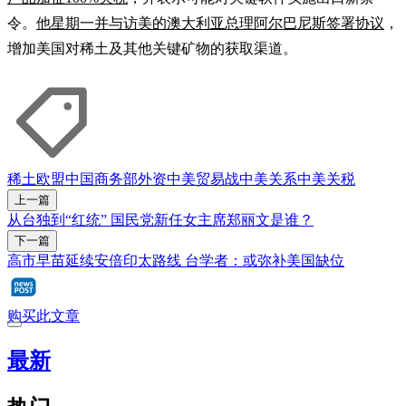
令。
他星期一并与访美的澳大利亚总理阿尔巴尼斯签署协议
，
增加美国对稀土及其他关键矿物的获取渠道。
稀土
欧盟
中国商务部
外资
中美贸易战
中美关系
中美关税
上一篇
从台独到“红统” 国民党新任女主席郑丽文是谁？
下一篇
高市早苗延续安倍印太路线 台学者：或弥补美国缺位
购买此文章
最新