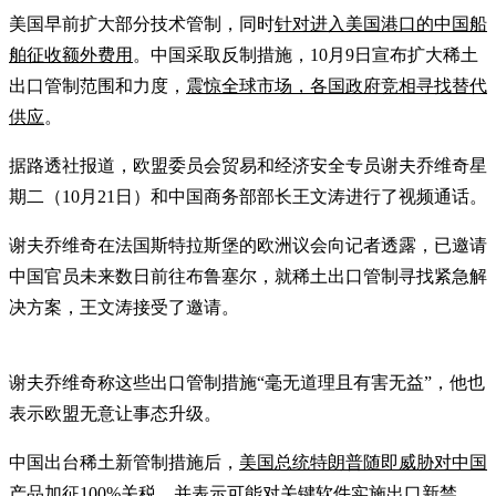
美国早前扩大部分技术管制，同时
针对进入美国港口的中国船
舶征收额外费用
。中国采取反制措施，10月9日宣布扩大稀土
出口管制范围和力度，
震惊全球市场，各国政府竞相寻找替代
供应
。
据路透社报道，欧盟委员会贸易和经济安全专员谢夫乔维奇星
期二（10月21日）和中国商务部部长王文涛进行了视频通话。
谢夫乔维奇在法国斯特拉斯堡的欧洲议会向记者透露，已邀请
中国官员未来数日前往布鲁塞尔，就稀土出口管制寻找紧急解
决方案，王文涛接受了邀请。
谢夫乔维奇称这些出口管制措施“毫无道理且有害无益”，他也
表示欧盟无意让事态升级。
中国出台稀土新管制措施后，
美国总统特朗普随即威胁对中国
产品加征100%关税
，并表示可能对关键软件实施出口新禁