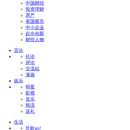
中国财经
投资理财
房产
美国股市
中小企业
起步创新
财经人物
言论
社论
评论
交流站
漫画
娱乐
明星
影视
音乐
韩流
送礼
生活
壮龄go!