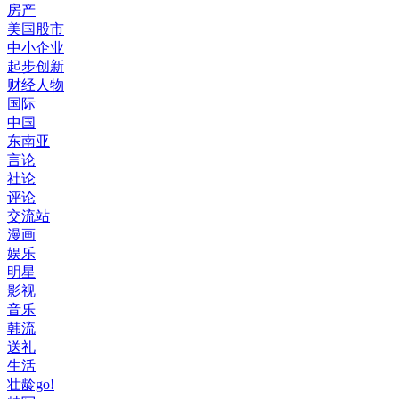
房产
美国股市
中小企业
起步创新
财经人物
国际
中国
东南亚
言论
社论
评论
交流站
漫画
娱乐
明星
影视
音乐
韩流
送礼
生活
壮龄go!