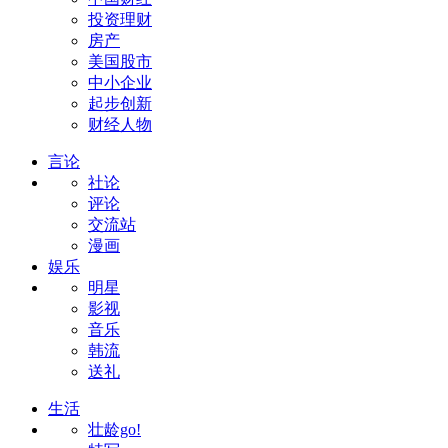
投资理财
房产
美国股市
中小企业
起步创新
财经人物
言论
社论
评论
交流站
漫画
娱乐
明星
影视
音乐
韩流
送礼
生活
壮龄go!