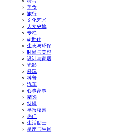
特写
美食
旅行
文化艺术
人文史地
专栏
@世代
生态与环保
时尚与美容
设计与家居
光影
科玩
科普
汽车
心事家事
精选
特辑
早报校园
热门
生活贴士
星座与生肖