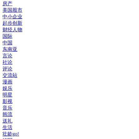
房产
美国股市
中小企业
起步创新
财经人物
国际
中国
东南亚
言论
社论
评论
交流站
漫画
娱乐
明星
影视
音乐
韩流
送礼
生活
壮龄go!