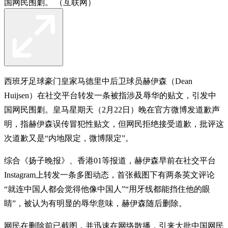
国网民围剿。 （互联网）
西班牙足球豪门皇家马德里中后卫球员赫伊森（Dean
Huijsen）在社交平台转发一条被指涉及辱华的贴文，引发中
国网民围剿。皇马星期天（2月22日）晚在官方微博发道歉声
明，指赫伊森误传冒犯性贴文，但网民拒绝接受道歉，批评这
次道歉又是“内地限定，微博限定”。
综合《扬子晚报》、香港01等报道，赫伊森早前在社交平台
Instagram上转发一条多图动态，首张截图下有两条英文评论
“就连中国人都会觉得他像中国人”“用牙线都能挡住他的眼
睛”，被认为有明显的辱华意味，赫伊森随后删除。
网民在删除前已截图，并迅速在网络散播，引来大批中国网民