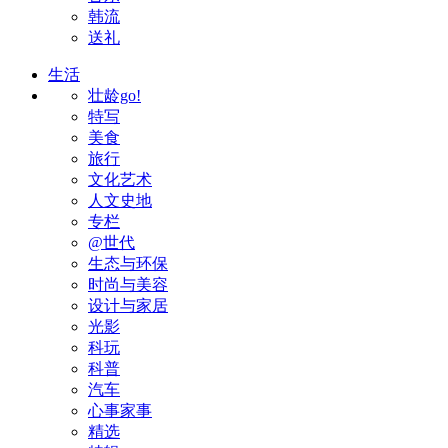
韩流
送礼
生活
壮龄go!
特写
美食
旅行
文化艺术
人文史地
专栏
@世代
生态与环保
时尚与美容
设计与家居
光影
科玩
科普
汽车
心事家事
精选