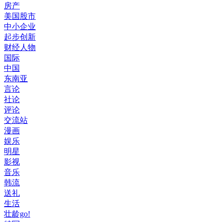
房产
美国股市
中小企业
起步创新
财经人物
国际
中国
东南亚
言论
社论
评论
交流站
漫画
娱乐
明星
影视
音乐
韩流
送礼
生活
壮龄go!