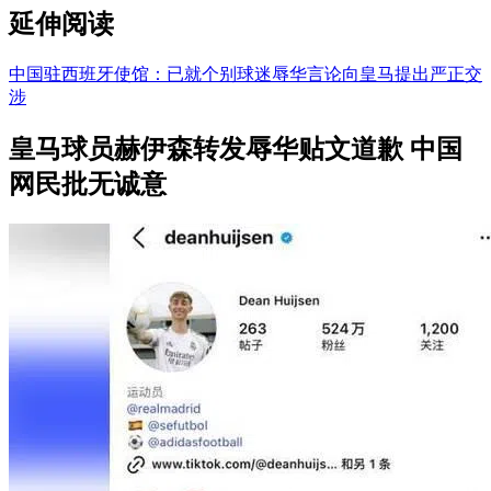
延伸阅读
中国驻西班牙使馆：已就个别球迷辱华言论向皇马提出严正交
涉
皇马球员赫伊森转发辱华贴文道歉 中国
网民批无诚意