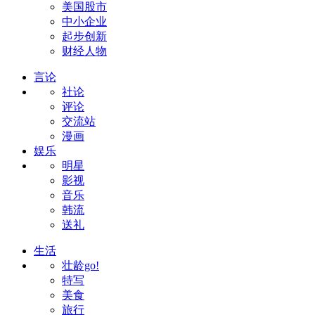
美国股市
中小企业
起步创新
财经人物
言论
社论
评论
交流站
漫画
娱乐
明星
影视
音乐
韩流
送礼
生活
壮龄go!
特写
美食
旅行