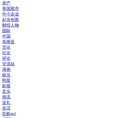
房产
美国股市
中小企业
起步创新
财经人物
国际
中国
东南亚
言论
社论
评论
交流站
漫画
娱乐
明星
影视
音乐
韩流
送礼
生活
壮龄go!