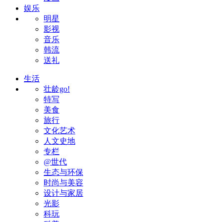
娱乐
明星
影视
音乐
韩流
送礼
生活
壮龄go!
特写
美食
旅行
文化艺术
人文史地
专栏
@世代
生态与环保
时尚与美容
设计与家居
光影
科玩