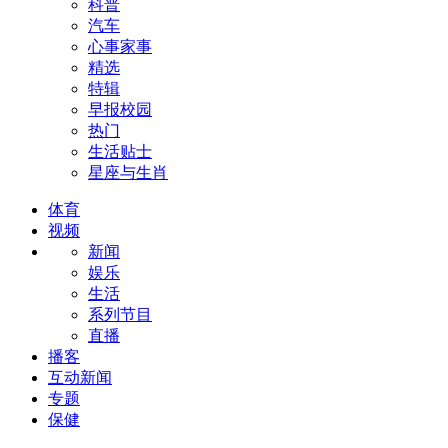
科普
汽车
心事家事
精选
特辑
早报校园
热门
生活贴士
星座与生肖
体育
视频
新闻
娱乐
生活
系列节目
直播
播客
互动新闻
专题
保健