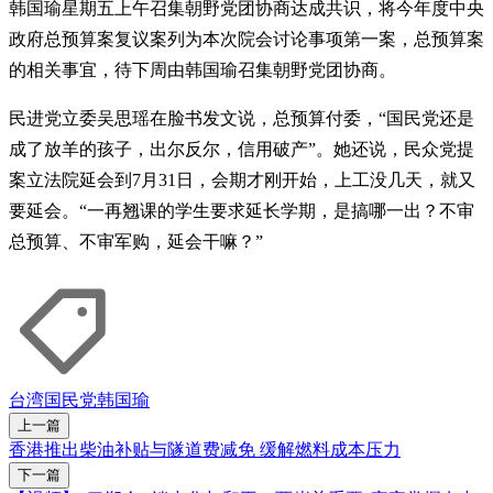
韩国瑜星期五上午召集朝野党团协商达成共识，将今年度中央
政府总预算案复议案列为本次院会讨论事项第一案，总预算案
的相关事宜，待下周由韩国瑜召集朝野党团协商。
民进党立委吴思瑶在脸书发文说，总预算付委，“国民党还是
成了放羊的孩子，出尔反尔，信用破产”。她还说，民众党提
案立法院延会到7月31日，会期才刚开始，上工没几天，就又
要延会。“一再翘课的学生要求延长学期，是搞哪一出？不审
总预算、不审军购，延会干嘛？”
台湾
国民党
韩国瑜
上一篇
香港推出柴油补贴与隧道费减免 缓解燃料成本压力
下一篇