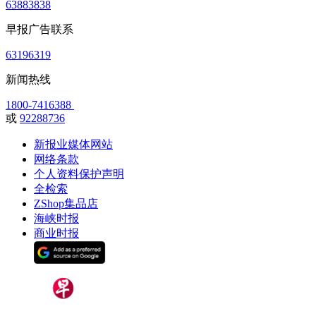
63883838
早报广告联系
63196319
新闻热线
1800-7416388
或
92288736
新报业媒体网站
网络条款
个人资料保护声明
全检索
ZShop集品店
海峡时报
商业时报