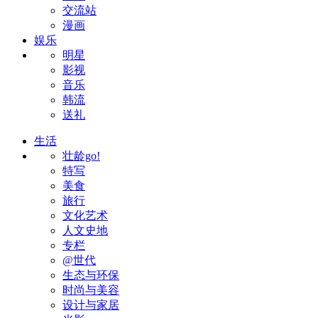
交流站
漫画
娱乐
明星
影视
音乐
韩流
送礼
生活
壮龄go!
特写
美食
旅行
文化艺术
人文史地
专栏
@世代
生态与环保
时尚与美容
设计与家居