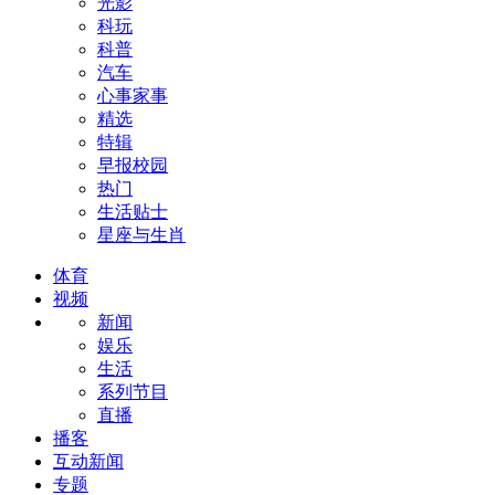
光影
科玩
科普
汽车
心事家事
精选
特辑
早报校园
热门
生活贴士
星座与生肖
体育
视频
新闻
娱乐
生活
系列节目
直播
播客
互动新闻
专题