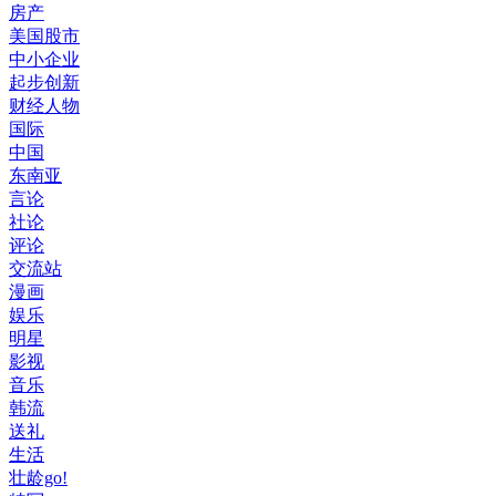
房产
美国股市
中小企业
起步创新
财经人物
国际
中国
东南亚
言论
社论
评论
交流站
漫画
娱乐
明星
影视
音乐
韩流
送礼
生活
壮龄go!