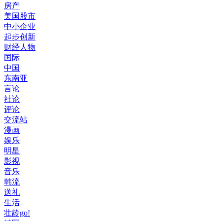
房产
美国股市
中小企业
起步创新
财经人物
国际
中国
东南亚
言论
社论
评论
交流站
漫画
娱乐
明星
影视
音乐
韩流
送礼
生活
壮龄go!