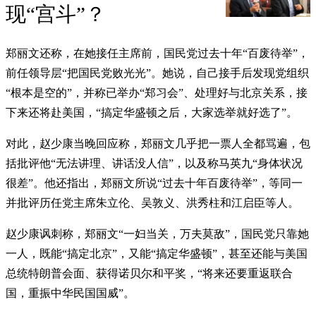
现“宫斗”？
郑丽文还称，在她接任主席前，国民党过去十年“百废待举”，
前任领导层“把国民党败光光”。她说，自己接手后发现党组织
“根本是空的”，并称已举办“郑习会”、处理好与北京关系，接
下来还将赴美国，“搞定华盛顿之后，大家选举就好选了”。
对此，赵少康当晚回应称，郑丽文几乎把一票人全都骂遍，包
括批评他“无法讲理、讲话没人信”，以及称马英九“身体状况
很差”。他还指出，郑丽文所说“过去十年百废待举”，等同一
并批评历任党主席朱立伦、吴敦义、洪秀柱和江启臣等人。
赵少康讽刺称，郑丽文“一妇当关，万夫莫敌”，国民党只靠她
一人，既能“搞定北京”，又能“搞定华盛顿”，甚至还能与美国
总统特朗普会面、获得诺贝尔和平奖，“将来还要重返联合
国，重振中华民国国威”。