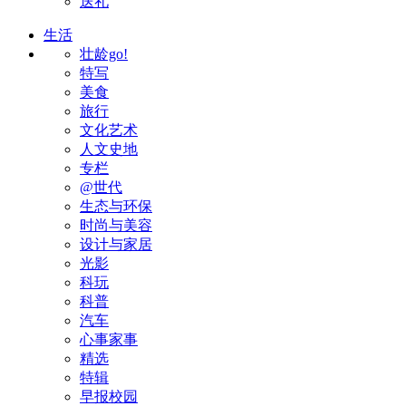
送礼
生活
壮龄go!
特写
美食
旅行
文化艺术
人文史地
专栏
@世代
生态与环保
时尚与美容
设计与家居
光影
科玩
科普
汽车
心事家事
精选
特辑
早报校园