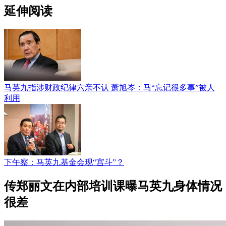
延伸阅读
马英九指涉财政纪律六亲不认 萧旭岑：马“忘记很多事”被人
利用
下午察：马英九基金会现“宫斗”？
传郑丽文在内部培训课曝马英九身体情况
很差