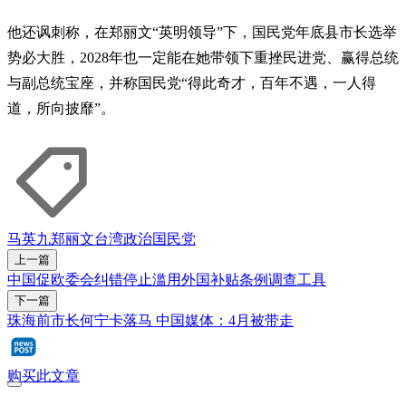
他还讽刺称，在郑丽文“英明领导”下，国民党年底县市长选举
势必大胜，2028年也一定能在她带领下重挫民进党、赢得总统
与副总统宝座，并称国民党“得此奇才，百年不遇，一人得
道，所向披靡”。
马英九
郑丽文
台湾政治
国民党
上一篇
中国促欧委会纠错停止滥用外国补贴条例调查工具
下一篇
珠海前市长何宁卡落马 中国媒体：4月被带走
购买此文章