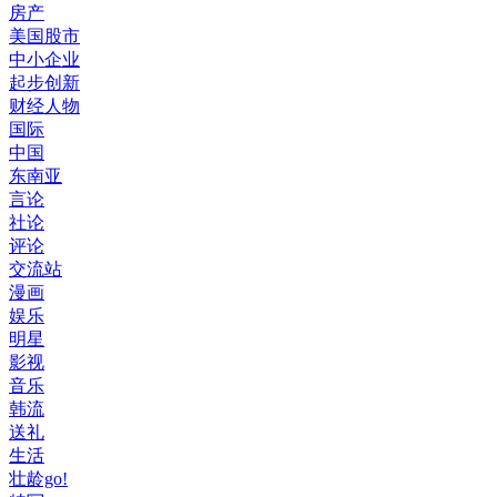
房产
美国股市
中小企业
起步创新
财经人物
国际
中国
东南亚
言论
社论
评论
交流站
漫画
娱乐
明星
影视
音乐
韩流
送礼
生活
壮龄go!