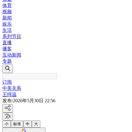
体育
视频
新闻
娱乐
生活
系列节目
直播
播客
互动新闻
专题
订阅
中美关系
王纬温
发布
/
2026年5月30日 22:56
小
标准
中
大