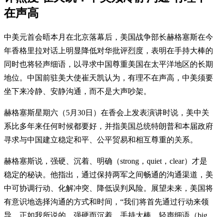
在声高
中美元首会晤本月在北京落幕后，美国战争部长赫格塞斯在今
年香格里拉对话上明显降低对华批评烈度，表明在手持大棒的
同时也将轻声细语，以寻求中国尊重美国在太平洋地区的长期
地位。中国前驻美大使崔天凯认为，有理不在声高，中美须要
坐下来冷静、安静沟通，而不是大声吵架。
赫格塞斯星期六（5月30日）在香会上发表演讲时说，美中关
系比多年来任何时候都要好，并指美国总统特朗普和本届政府
寻求与中国建立稳定和平、公平贸易和相互尊重的关系。
赫格塞斯说，强硬、沉着、明确（strong，quiet，clear）才是
稳定的秘诀。他指出，通过保持两军之间畅通的沟通渠道，美
中可协调行动、化解冲突、降低误判风险。展望未来，美国将
有意识地选择沟通的方式和时间，“我们将首先通过行动来领
导，正如我所说的，强硬而沉着，手持大棒，轻声细语（big