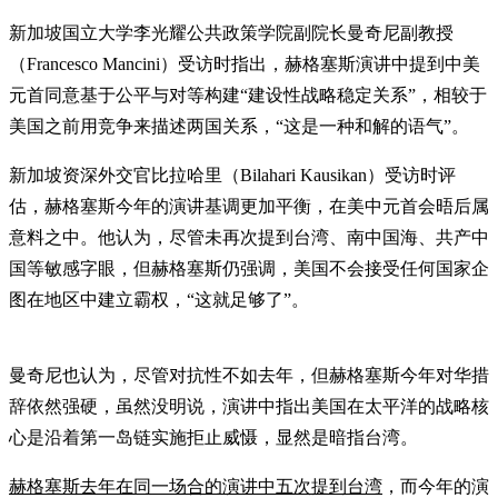
新加坡国立大学李光耀公共政策学院副院长曼奇尼副教授
（Francesco Mancini）受访时指出，赫格塞斯演讲中提到中美
元首同意基于公平与对等构建“建设性战略稳定关系”，相较于
美国之前用竞争来描述两国关系，“这是一种和解的语气”。
新加坡资深外交官比拉哈里（Bilahari Kausikan）受访时评
估，赫格塞斯今年的演讲基调更加平衡，在美中元首会晤后属
意料之中。他认为，尽管未再次提到台湾、南中国海、共产中
国等敏感字眼，但赫格塞斯仍强调，美国不会接受任何国家企
图在地区中建立霸权，“这就足够了”。
曼奇尼也认为，尽管对抗性不如去年，但赫格塞斯今年对华措
辞依然强硬，虽然没明说，演讲中指出美国在太平洋的战略核
心是沿着第一岛链实施拒止威慑，显然是暗指台湾。
赫格塞斯去年在同一场合的演讲中五次提到台湾
，而今年的演