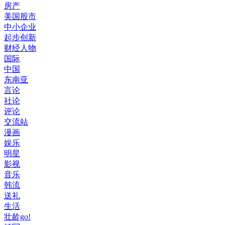
房产
美国股市
中小企业
起步创新
财经人物
国际
中国
东南亚
言论
社论
评论
交流站
漫画
娱乐
明星
影视
音乐
韩流
送礼
生活
壮龄go!