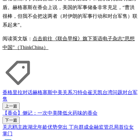
盾。赫格塞斯在香会上说，美国的军事储备非常充足，“曹洪
很棒，但我不会把这两者（对伊朗的军事行动和对台军售）联
系起来”。
阅读英文版：
点击前往《联合早报》旗下英语电子杂志“思想
中国”（ThinkChina）
香格里拉对话
赫格塞斯
中美关系
习特会
崔天凯
台湾问题
对台军
售
上一篇
【香会】侧记：一次中美降低火药味的香会
下一篇
关志鸥主政湖北年龄优势突出 丁向群成金融监管总局首位女
掌门