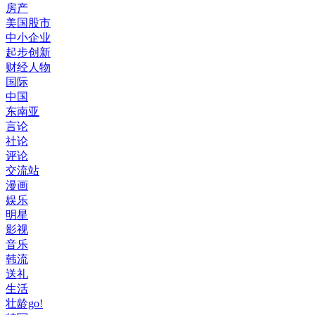
房产
美国股市
中小企业
起步创新
财经人物
国际
中国
东南亚
言论
社论
评论
交流站
漫画
娱乐
明星
影视
音乐
韩流
送礼
生活
壮龄go!