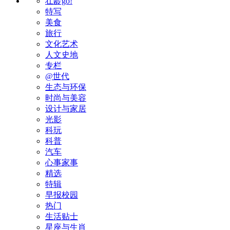
壮龄go!
特写
美食
旅行
文化艺术
人文史地
专栏
@世代
生态与环保
时尚与美容
设计与家居
光影
科玩
科普
汽车
心事家事
精选
特辑
早报校园
热门
生活贴士
星座与生肖