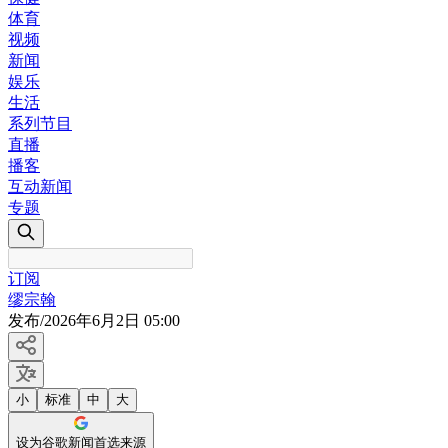
体育
视频
新闻
娱乐
生活
系列节目
直播
播客
互动新闻
专题
订阅
缪宗翰
发布
/
2026年6月2日 05:00
小
标准
中
大
设为谷歌新闻首选来源