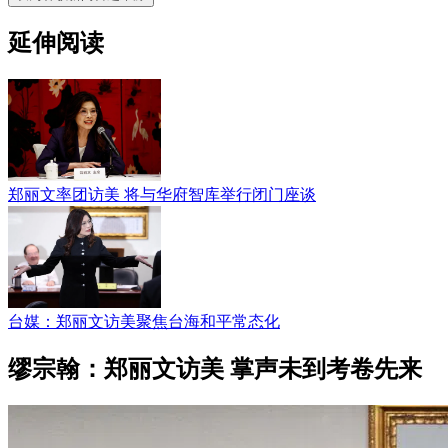
延伸阅读
郑丽文率团访美 将与华府智库举行闭门座谈
台媒：郑丽文访美聚焦台海和平常态化
缪宗翰：郑丽文访美 掌声未到考卷先来