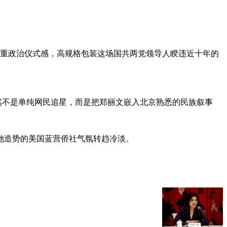
重政治仪式感，高规格包装这场国共两党领导人睽违近十年的
然不是单纯网民追星，而是把郑丽文嵌入北京熟悉的民族叙事
她造势的美国蓝营侨社气氛转趋冷淡。