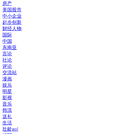
房产
美国股市
中小企业
起步创新
财经人物
国际
中国
东南亚
言论
社论
评论
交流站
漫画
娱乐
明星
影视
音乐
韩流
送礼
生活
壮龄go!