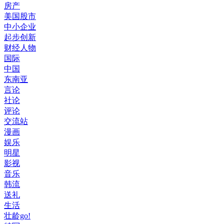
房产
美国股市
中小企业
起步创新
财经人物
国际
中国
东南亚
言论
社论
评论
交流站
漫画
娱乐
明星
影视
音乐
韩流
送礼
生活
壮龄go!