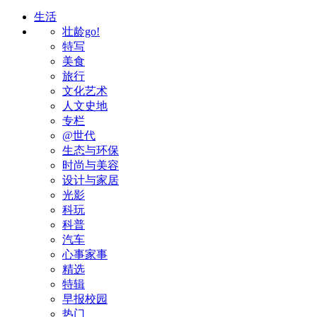
生活
壮龄go!
特写
美食
旅行
文化艺术
人文史地
专栏
@世代
生态与环保
时尚与美容
设计与家居
光影
科玩
科普
汽车
心事家事
精选
特辑
早报校园
热门