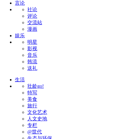
言论
社论
评论
交流站
漫画
娱乐
明星
影视
音乐
韩流
送礼
生活
壮龄go!
特写
美食
旅行
文化艺术
人文史地
专栏
@世代
生态与环保