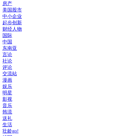
房产
美国股市
中小企业
起步创新
财经人物
国际
中国
东南亚
言论
社论
评论
交流站
漫画
娱乐
明星
影视
音乐
韩流
送礼
生活
壮龄go!