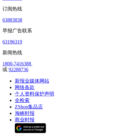
订阅热线
63883838
早报广告联系
63196319
新闻热线
1800-7416388
或
92288736
新报业媒体网站
网络条款
个人资料保护声明
全检索
ZShop集品店
海峡时报
商业时报