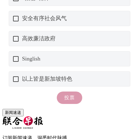
新闻速递
订阅新闻速递，洞悉时代脉搏。