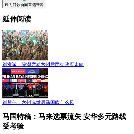
设为谷歌新闻首选来源
延伸阅读
刘惟诚：绿潮席卷六州后团结政府走向
刘哲伟：六州选举后马国吹什么风
马国特稿：马来选票流失 安华多元路线
受考验