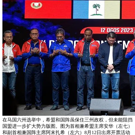
在马国六州选举中，希盟和国阵虽保住三州政权，但未能阻挡
国盟进一步扩大势力版图。图为首相兼希盟主席安华（左七）
和副首相兼国阵主席阿末扎希（左六）8月12日出席开票活动