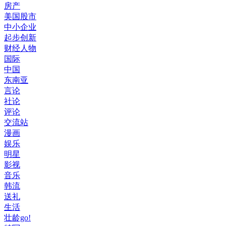
房产
美国股市
中小企业
起步创新
财经人物
国际
中国
东南亚
言论
社论
评论
交流站
漫画
娱乐
明星
影视
音乐
韩流
送礼
生活
壮龄go!