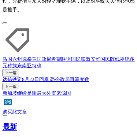
过，分析指马来人对经济现状不满，以及对巫统失去信心也都
是推手。
马国六州选举
马国政局
希望联盟
国民联盟
安华
国民阵线
巫统
多
元种族
东南亚特稿
上一篇
达信铁定8月22日回泰 恐令政局再添变数
下一篇
新加坡继续是缅最大外资来源国
购买此文章
最新