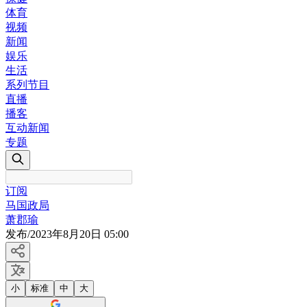
体育
视频
新闻
娱乐
生活
系列节目
直播
播客
互动新闻
专题
订阅
马国政局
萧郡瑜
发布
/
2023年8月20日 05:00
小
标准
中
大