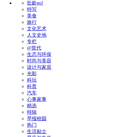
壮龄go!
特写
美食
旅行
文化艺术
人文史地
专栏
@世代
生态与环保
时尚与美容
设计与家居
光影
科玩
科普
汽车
心事家事
精选
特辑
早报校园
热门
生活贴士