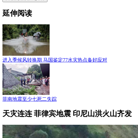
延伸阅读
进入季候风转换期 马国鉴定77水灾热点备好应对
菲南地震至少七死二失踪
天灾连连 菲律宾地震 印尼山洪火山齐发