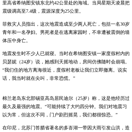
里高省希纳图安镇东北约42公里处的海域。当局星期天凌晨把
震级调高至7.4级，震源深度为25公里。
菲救灾人员指出，这次地震造成至少两人死亡，包括一名30岁
青年和一名孕妇。男死者是在逃离家园时，不幸遭被震倒的墙
体压中身亡。
地震发生时不少人已就寝。当时在希纳图安镇一家度假村内的
贝瑟妮（24岁）说，她感到天摇地动，房间仿佛随时会崩塌。
“我们住的地方离海很近，度假村老板让我们立即撤离。说实
话，我当时就在尖叫，非常恐慌。”
棉兰老岛东北部锡亚高岛居民迪尔（25岁）称，这是他经历过
最久及最强的地震。“可能持续了大约四分钟。我们对地震习
以为常，但这次不同，门户剧烈摇晃，我们都很惊恐。”
在印尼，北苏门答腊省著名的多峇湖一带因大雨引发山洪，造