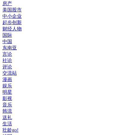
房产
美国股市
中小企业
起步创新
财经人物
国际
中国
东南亚
言论
社论
评论
交流站
漫画
娱乐
明星
影视
音乐
韩流
送礼
生活
壮龄go!