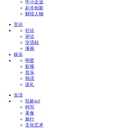
中小企业
起步创新
财经人物
言论
社论
评论
交流站
漫画
娱乐
明星
影视
音乐
韩流
送礼
生活
壮龄go!
特写
美食
旅行
文化艺术