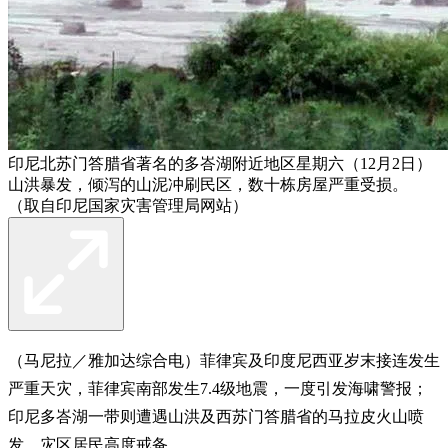
印尼北苏门答腊省著名的多峇湖附近地区星期六（12月2日）
山洪暴发，倾泻的山泥冲刷民区，数十栋房屋严重受损。
（取自印尼国家灾害管理局网站）
（马尼拉／雅加达综合电）菲律宾及印度尼西亚岁末接连发生
严重天灾，菲律宾南部发生7.4级地震，一度引发海啸警报；
印尼多峇湖一带则遭遇山洪及西苏门答腊省的马拉皮火山喷
发，灾区居民高度戒备。