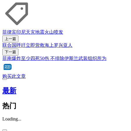
菲律宾
印尼
天灾
地震
火山喷发
上一篇
联合国呼吁立即营救海上罗兴亚人
下一篇
菲南爆炸至少四死50伤 不排除伊斯兰武装组织所为
购买此文章
最新
热门
Loading...