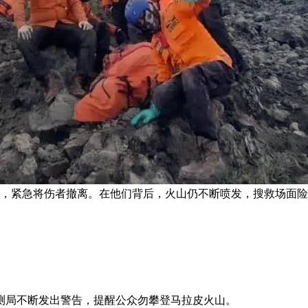
者，紧急将伤者撤离。在他们背后，火山仍不断喷发，搜救场面险
测局不断发出警告，提醒公众勿攀登马拉皮火山。