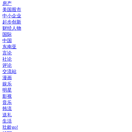
房产
美国股市
中小企业
起步创新
财经人物
国际
中国
东南亚
言论
社论
评论
交流站
漫画
娱乐
明星
影视
音乐
韩流
送礼
生活
壮龄go!