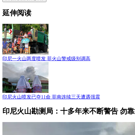
延伸阅读
印尼一火山两度喷发 菲火山警戒级别调高
印尼火山喷发已夺11命 菲南连续三天遭遇强震
印尼火山勘测局：十多年来不断警告 勿