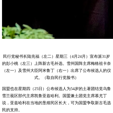
民行党秘书长陆兆福（左二）星期三（4月24月）宣布派31岁
的彭小桃（左三）上阵新古毛补选。雪州国阵主席梅格祖卡奈
（左一）及雪州大臣阿米鲁丁（右一）出席了公布候选人的仪
式。（取自民行党脸书）
国盟也在星期四（25日）公布候选人为54岁的土著团结党乌鲁
雪兰莪区部代主席凯鲁亚兹哈利。国盟兼土团党主席慕尤丁
说，亚兹哈利在当地的垦殖民区长大，可为国盟争取新古毛选
民的支持。