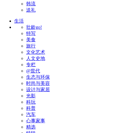
韩流
送礼
生活
壮龄go!
特写
美食
旅行
文化艺术
人文史地
专栏
@世代
生态与环保
时尚与美容
设计与家居
光影
科玩
科普
汽车
心事家事
精选