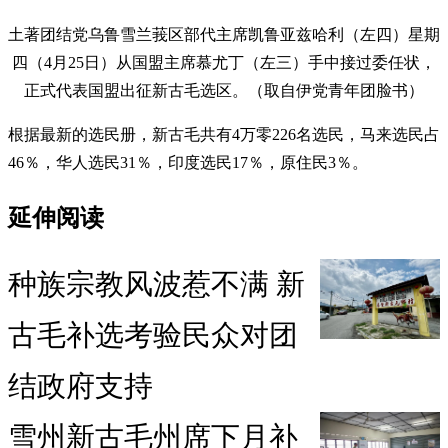
土著团结党乌鲁雪兰莪区部代主席凯鲁亚兹哈利（左四）星期
四（4月25日）从国盟主席慕尤丁（左三）手中接过委任状，
正式代表国盟出征新古毛选区。（取自伊党青年团脸书）
根据最新的选民册，新古毛共有4万零226名选民，马来选民占
46％，华人选民31％，印度选民17％，原住民3％。
延伸阅读
种族宗教风波惹不满 新
古毛补选考验民众对团
结政府支持
雪州新古毛州席下月补