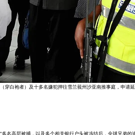
丁（穿白袍者）及十多名嫌犯押往雪兰莪州沙亚南推事庭，申请延
弟”多名高层被捕，以及多个相关银行户头被冻结后，全球兄弟的