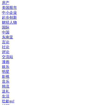
房产
美国股市
中小企业
起步创新
财经人物
国际
中国
东南亚
言论
社论
评论
交流站
漫画
娱乐
明星
影视
音乐
韩流
送礼
生活
壮龄go!