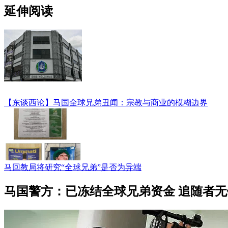
延伸阅读
【东谈西论】马国全球兄弟丑闻：宗教与商业的模糊边界
马回教局将研究“全球兄弟”是否为异端
马国警方：已冻结全球兄弟资金 追随者