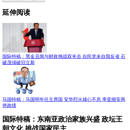
延伸阅读
国际特稿：黑金丑闻与财政挑战双夹击 自民党未自我反省 石
破茂须破旧立新
马国特稿：马国明年任主席国 安华烈火雄心不息 率亚细安再
拼政绩
国际特稿：东南亚政治家族兴盛 政坛王
朝文化 挑战国家民主