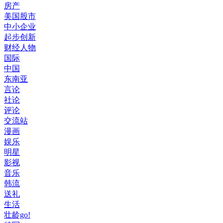
房产
美国股市
中小企业
起步创新
财经人物
国际
中国
东南亚
言论
社论
评论
交流站
漫画
娱乐
明星
影视
音乐
韩流
送礼
生活
壮龄go!