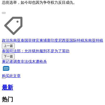
总统选举，如今却也因为争夺权力反目成仇。
政治
东南亚
泰国
菲律宾
柬埔寨
印度尼西亚
国际特稿
东南亚特稿
上一篇
泰国司法部：允许狱外服刑不是为了英叻
下一篇
柬记者调查非法伐木遭枪杀
购买此文章
最新
热门