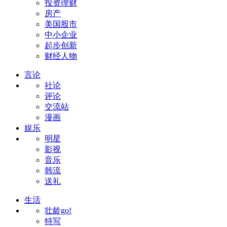
投资理财
房产
美国股市
中小企业
起步创新
财经人物
言论
社论
评论
交流站
漫画
娱乐
明星
影视
音乐
韩流
送礼
生活
壮龄go!
特写