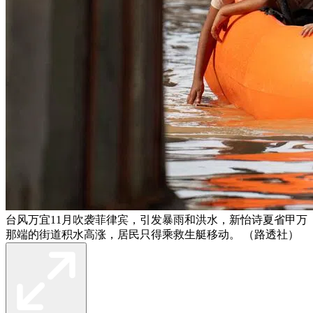
台风万宜11月吹袭菲律宾，引发暴雨和洪水，新怡诗夏省甲万
那端的街道积水高涨，居民只得乘救生艇移动。 （路透社）