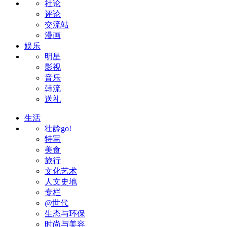
社论
评论
交流站
漫画
娱乐
明星
影视
音乐
韩流
送礼
生活
壮龄go!
特写
美食
旅行
文化艺术
人文史地
专栏
@世代
生态与环保
时尚与美容