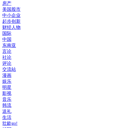
房产
美国股市
中小企业
起步创新
财经人物
国际
中国
东南亚
言论
社论
评论
交流站
漫画
娱乐
明星
影视
音乐
韩流
送礼
生活
壮龄go!