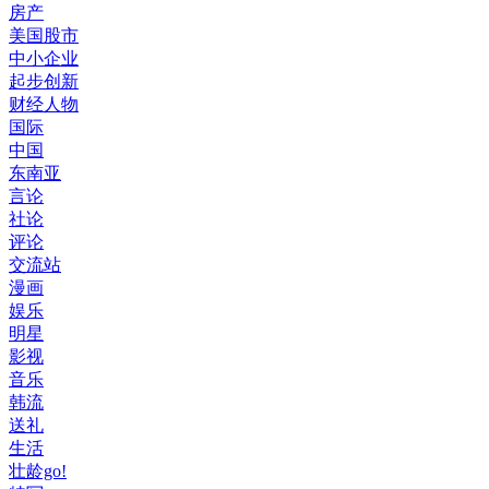
房产
美国股市
中小企业
起步创新
财经人物
国际
中国
东南亚
言论
社论
评论
交流站
漫画
娱乐
明星
影视
音乐
韩流
送礼
生活
壮龄go!