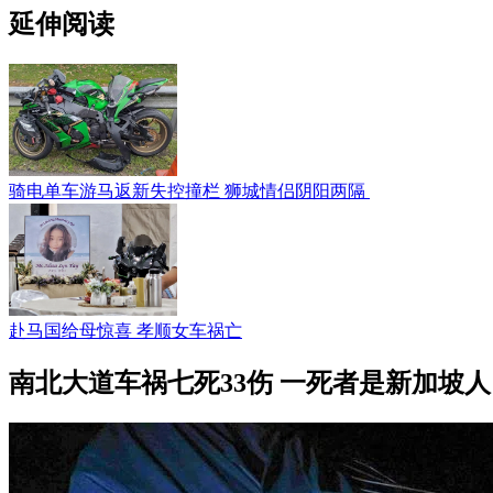
延伸阅读
骑电单车游马返新失控撞栏 狮城情侣阴阳两隔
赴马国给母惊喜 孝顺女车祸亡
南北大道车祸七死33伤 一死者是新加坡人