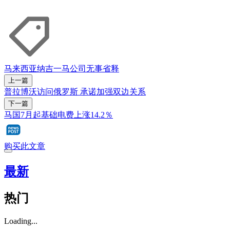
马来西亚
纳吉
一马公司
无事省释
上一篇
普拉博沃访问俄罗斯 承诺加强双边关系
下一篇
马国7月起基础电费上涨14.2％
购买此文章
最新
热门
Loading...