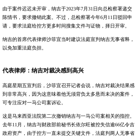
由于案件迟迟未开审，纳吉于2023年7月31日向总检察署递交
陈情书，要求撤销此案。不过，总检察署今年6月11日驳回申
请，要求法庭给控方更多时间搜集文件与证物，择日开审。
纳吉的首席代表律师沙菲宜当时建议法庭宣判纳吉无事省释，
以免加重法庭负担。
代表律师：纳吉对裁决感到高兴
高庭星期五宣判后，沙菲宜召开记者会说，纳吉对裁决结果感
到非常高兴，因为这意味着他无须背负太多悬而未决的案件，
可专注应对一马公司案诉讼。
这是马来西亚法院第二次撤销纳吉与一马公司案相关的指控。
去年11月，纳吉与财政部前秘书长依尔旺被控失信逾66亿令吉
政府资产，由于控方一直未提交关键文件，法庭判两人无事省