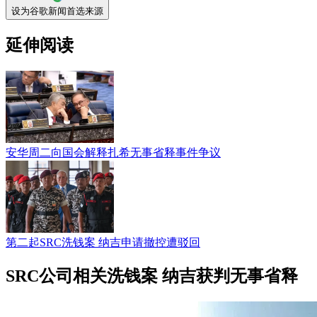
设为谷歌新闻首选来源
延伸阅读
安华周二向国会解释扎希无事省释事件争议
第二起SRC洗钱案 纳吉申请撤控遭驳回
SRC公司相关洗钱案 纳吉获判无事省释