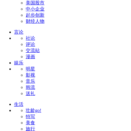
美国股市
中小企业
起步创新
财经人物
言论
社论
评论
交流站
漫画
娱乐
明星
影视
音乐
韩流
送礼
生活
壮龄go!
特写
美食
旅行