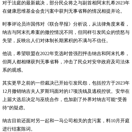
对于法庭的最新裁决，部分民众将之与副首相阿末扎希2023年
在健康思维基金会贪污案中获判无事省释的情况相提并论。
时事评论员许国伟对《联合早报》分析说，从法律角度来看，
纳吉与阿末扎希案的撤控情况不同，但同样引发民众的愤怒与
失望，反映出人们对体制长期累积的不满与不信任。
他说，希望联盟在2022年竞选时曾强烈抨击纳吉和阿末扎希，
但两人都相继获判无事省释，冲击了民众对安华政府及司法体
系的观感。
其实更早之前的一些裁决已开始引发民怨，包括控方于2023年
12月撤销纳吉夫人罗斯玛面对的17项洗钱及逃税控状。安华在
上届大选后决定与巫统合作，也加剧了外界对纳吉可能“受善
待”的疑虑。
纳吉目前还面对另一起和一马公司相关的贪污案，料10月开庭
进行结案陈词。