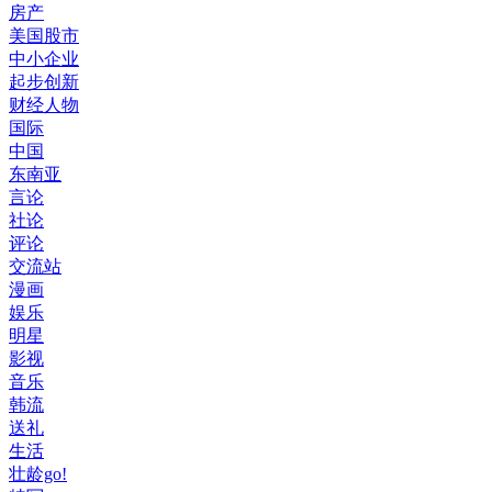
房产
美国股市
中小企业
起步创新
财经人物
国际
中国
东南亚
言论
社论
评论
交流站
漫画
娱乐
明星
影视
音乐
韩流
送礼
生活
壮龄go!