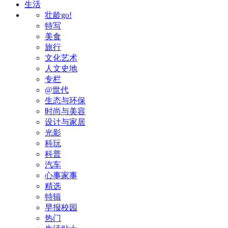
生活
壮龄go!
特写
美食
旅行
文化艺术
人文史地
专栏
@世代
生态与环保
时尚与美容
设计与家居
光影
科玩
科普
汽车
心事家事
精选
特辑
早报校园
热门