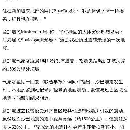
住在新加坡东北部的网民BusyBug说：“我的床像水床一样摇
晃，灯具也在摆动。”
登加居民Mushroom Jojo称，平时稳固的大床突然剧烈晃动；
后港居民Souledgar则形容：“这是我经历过震感最强的一次地
震。”
新加坡气象署凌晨1时13分发布通告，指震央距离新加坡海岸
约1509公里外海域。
气象署星期一回复《联合早报》询问时指出，沙巴地震发生
时，本地的监测站记录到轻微的地面震动，数值与过去区域性
地震时的监测结果相近。
新加坡过去也曾感受到来自区域其他强烈地震所引发的震动。
虽然这次沙巴地震的震中距离更远（约1500公里），但震源深
度达620公里。 “较深源的地震往往会产生能量损耗较小、能