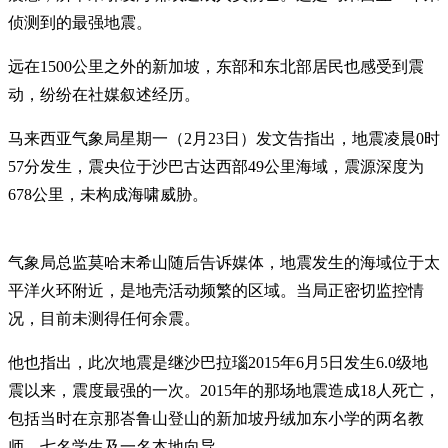
侦测到的最强地震。
远在1500公里之外的新加坡，东部和东北部居民也感受到震
动，纷纷在社媒叙述经历。
马来西亚气象局星期一（2月23日）发文告指出，地震凌晨0时
57分发生，震央位于沙巴古达西部49公里海域，震源深度为
678公里，未构成海啸威胁。
气象局总监莫哈末希山随后告诉媒体，地震发生的海域位于太
平洋火环附近，是地壳活动频繁的区域。当局正密切监控情
况，目前未测得任何余震。
他也指出，此次地震是继沙巴拉瑙2015年6月5日发生6.0级地
震以来，震度最强的一次。2015年的那场地震造成18人死亡，
包括当时在京那峇鲁山登山的新加坡丹绒加东小学的两名教
师、七名学生及一名本地向导。