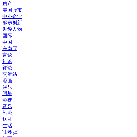
房产
美国股市
中小企业
起步创新
财经人物
国际
中国
东南亚
言论
社论
评论
交流站
漫画
娱乐
明星
影视
音乐
韩流
送礼
生活
壮龄go!