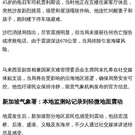
45岁的电召车司机贾利斯说，当时他正在五楼住家客厅休息，
突然沙发剧烈摇晃，墙壁和屋顶嘎吱作响。他连忙叫醒妻子和
孩子，跑到楼下停车场避难。
沙巴消拯局指出，尽管震感明显，但当局未接获任何伤亡报告
或求救电话。由于震源深达678公里，当局排除引发海啸风
险。
马来西亚副首相兼国家灾难管理委员会主席阿末扎希在社交媒
体贴文说，当局将在受影响的沿海地区巡逻，确保局势安全可
控。他也吁请民众保持冷静，留意气象机构发布的官方信息。
新加坡气象署：本地监测站记录到轻微地面震动
地震发生后，新加坡部分地区居民也感受到震动，包括宏茂
桥、后港、盛港、义顺及东海岸，不少人通过社交媒体讲述经
历及感受。