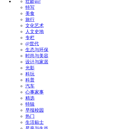
壮龄go!
特写
美食
旅行
文化艺术
人文史地
专栏
@世代
生态与环保
时尚与美容
设计与家居
光影
科玩
科普
汽车
心事家事
精选
特辑
早报校园
热门
生活贴士
星座与生肖