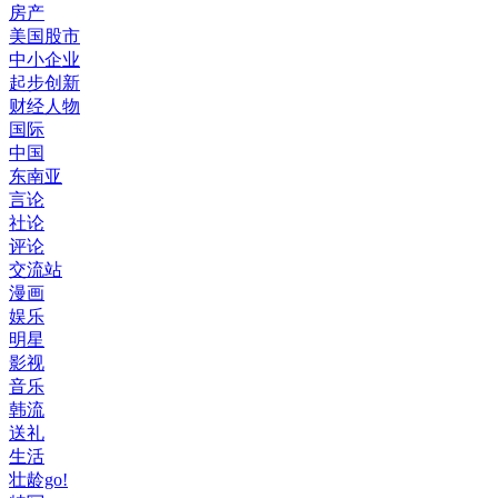
房产
美国股市
中小企业
起步创新
财经人物
国际
中国
东南亚
言论
社论
评论
交流站
漫画
娱乐
明星
影视
音乐
韩流
送礼
生活
壮龄go!