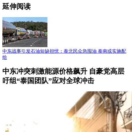
延伸阅读
中东战事引发石油短缺担忧：泰北民众急囤油 泰南或实施配
给
中东冲突刺激能源价格飙升 自豪党高层
吁组“泰国团队”应对全球冲击