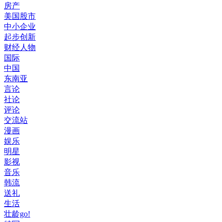
房产
美国股市
中小企业
起步创新
财经人物
国际
中国
东南亚
言论
社论
评论
交流站
漫画
娱乐
明星
影视
音乐
韩流
送礼
生活
壮龄go!