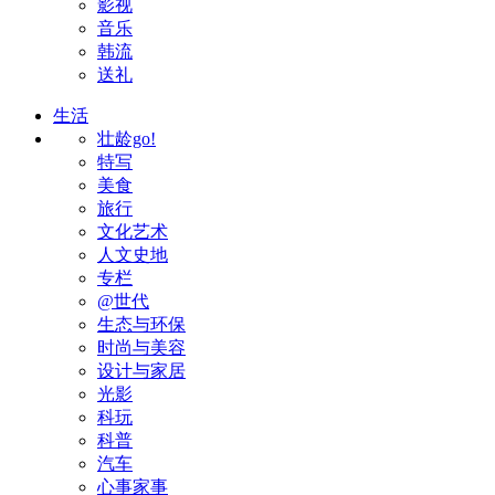
影视
音乐
韩流
送礼
生活
壮龄go!
特写
美食
旅行
文化艺术
人文史地
专栏
@世代
生态与环保
时尚与美容
设计与家居
光影
科玩
科普
汽车
心事家事