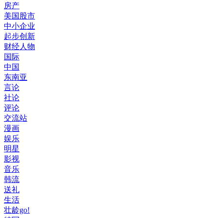
房产
美国股市
中小企业
起步创新
财经人物
国际
中国
东南亚
言论
社论
评论
交流站
漫画
娱乐
明星
影视
音乐
韩流
送礼
生活
壮龄go!