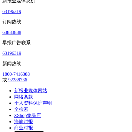
新报业媒体总机
63196319
订阅热线
63883838
早报广告联系
63196319
新闻热线
1800-7416388
或
92288736
新报业媒体网站
网络条款
个人资料保护声明
全检索
ZShop集品店
海峡时报
商业时报