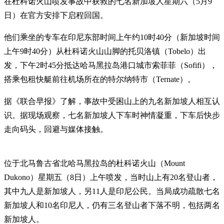
在杜科诺火山喷发事故中获救的七名新加坡人星期六（5月9
日）在官方安排下启程回国。
他们乘坐的专车在印尼东部时间上午约10时40分（新加坡时间
上午9时40分）从杜科诺火山山脚的托贝洛镇（Tobelo）出
发，下午2时45分抵达哈马黑拉岛港口城市索菲菲（Sofifi），
搭乘包租快艇前往机场所在的特尔纳特市（Ternate）。
据《联合早报》了解，事故中受困山上的九名新加坡人相互认
识。据现场观察，七名新加坡人下车时神情凝重，下车后快步
走向码头，回避与媒体接触。
位于北马鲁古省北哈马黑拉岛的杜科诺火山（Mount
Dukono）星期五（8日）上午喷发，当时山上有20名登山者，
其中九人是新加坡人，另11人是印尼公民。当局成功疏散七名
新加坡人和10名印尼人，仍有三名登山者下落不明，包括两名
新加坡人。