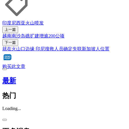
印度尼西亚
火山喷发
上一篇
越南南沙岛礁扩建增逾200公顷
下一篇
就在火山口边缘 印尼搜救人员确定失联新加坡人位置
购买此文章
最新
热门
Loading...