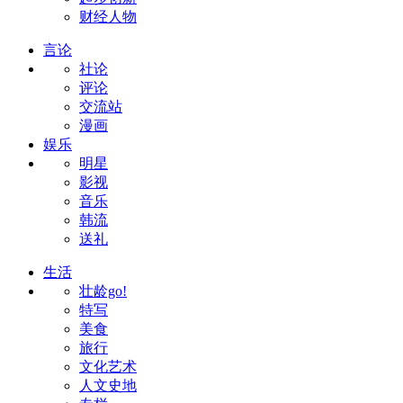
财经人物
言论
社论
评论
交流站
漫画
娱乐
明星
影视
音乐
韩流
送礼
生活
壮龄go!
特写
美食
旅行
文化艺术
人文史地