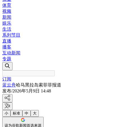
体育
视频
新闻
娱乐
生活
系列节目
直播
播客
互动新闻
专题
订阅
蓝云舟
哈马黑拉岛索菲菲报道
发布
/
2026年5月9日 14:48
小
标准
中
大
设为谷歌新闻首选来源