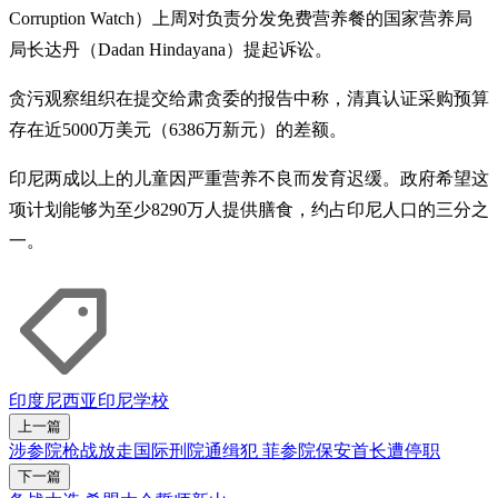
Corruption Watch）上周对负责分发免费营养餐的国家营养局
局长达丹（Dadan Hindayana）提起诉讼。
贪污观察组织在提交给肃贪委的报告中称，清真认证采购预算
存在近5000万美元（6386万新元）的差额。
印尼两成以上的儿童因严重营养不良而发育迟缓。政府希望这
项计划能够为至少8290万人提供膳食，约占印尼人口的三分之
一。
印度尼西亚
印尼
学校
上一篇
涉参院枪战放走国际刑院通缉犯 菲参院保安首长遭停职
下一篇