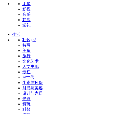
明星
影视
音乐
韩流
送礼
生活
壮龄go!
特写
美食
旅行
文化艺术
人文史地
专栏
@世代
生态与环保
时尚与美容
设计与家居
光影
科玩
科普