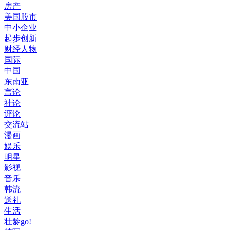
房产
美国股市
中小企业
起步创新
财经人物
国际
中国
东南亚
言论
社论
评论
交流站
漫画
娱乐
明星
影视
音乐
韩流
送礼
生活
壮龄go!