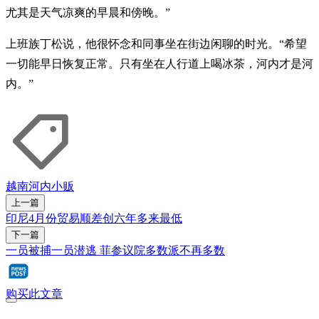
尤其是天气凉爽的早晨和傍晚。”
上班族丁松说，他很怀念和同事坐在街边闲聊的时光。“希望
一切能早日恢复正常。只有坐在人行道上喝冰茶，河内才是河
内。”
越南
河内
小贩
上一篇
印尼4月份贸易顺差创六年多来最低
下一篇
一员被捕一员潜逃 菲参议院多数派不再多数
购买此文章