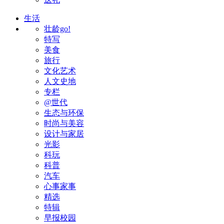
生活
壮龄go!
特写
美食
旅行
文化艺术
人文史地
专栏
@世代
生态与环保
时尚与美容
设计与家居
光影
科玩
科普
汽车
心事家事
精选
特辑
早报校园