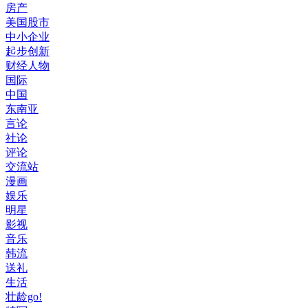
房产
美国股市
中小企业
起步创新
财经人物
国际
中国
东南亚
言论
社论
评论
交流站
漫画
娱乐
明星
影视
音乐
韩流
送礼
生活
壮龄go!