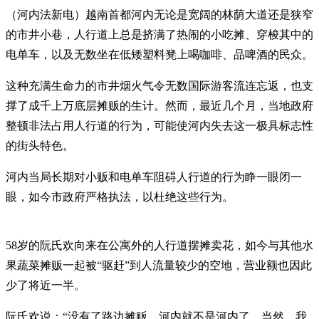
（河内法新电）越南首都河内无论是宽阔的林荫大道还是狭窄
的市井小巷，人行道上总是挤满了热闹的小吃摊、穿梭其中的
电单车，以及无数坐在低矮塑料凳上喝咖啡、品啤酒的民众。
这种充满生命力的市井烟火气令无数国际游客流连忘返，也支
撑了成千上万底层摊贩的生计。然而，最近几个月，当地政府
整顿非法占用人行道的行为，可能使河内失去这一极具标志性
的街头特色。
河内当局长期对小贩和电单车阻碍人行道的行为睁一眼闭一
眼，如今市政府严格执法，以杜绝这些行为。
58岁的阮氏欢向来在公寓外的人行道摆摊卖花，如今与其他水
果蔬菜摊贩一起被“驱赶”到人流量较少的空地，营业额也因此
少了将近一半。
阮氏欢说：“没有了路边摊贩，河内就不是河内了。当然，我