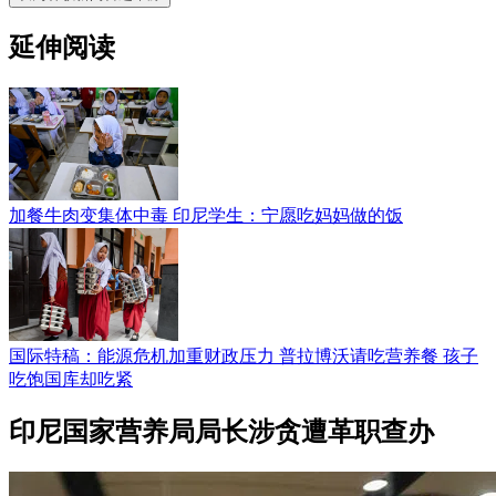
延伸阅读
加餐牛肉变集体中毒 印尼学生：宁愿吃妈妈做的饭
国际特稿：能源危机加重财政压力 普拉博沃请吃营养餐 孩子
吃饱国库却吃紧
印尼国家营养局局长涉贪遭革职查办