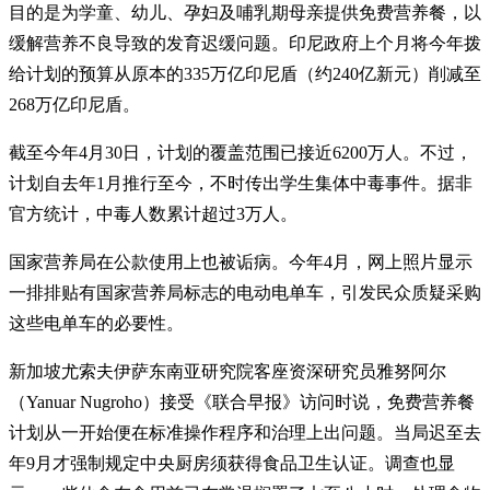
目的是为学童、幼儿、孕妇及哺乳期母亲提供免费营养餐，以
缓解营养不良导致的发育迟缓问题。印尼政府上个月将今年拨
给计划的预算从原本的335万亿印尼盾（约240亿新元）削减至
268万亿印尼盾。
截至今年4月30日，计划的覆盖范围已接近6200万人。不过，
计划自去年1月推行至今，不时传出学生集体中毒事件。据非
官方统计，中毒人数累计超过3万人。
国家营养局在公款使用上也被诟病。今年4月，网上照片显示
一排排贴有国家营养局标志的电动电单车，引发民众质疑采购
这些电单车的必要性。
新加坡尤索夫伊萨东南亚研究院客座资深研究员雅努阿尔
（Yanuar Nugroho）接受《联合早报》访问时说，免费营养餐
计划从一开始便在标准操作程序和治理上出问题。当局迟至去
年9月才强制规定中央厨房须获得食品卫生认证。调查也显