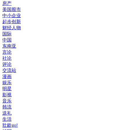
房产
美国股市
中小企业
起步创新
财经人物
国际
中国
东南亚
言论
社论
评论
交流站
漫画
娱乐
明星
影视
音乐
韩流
送礼
生活
壮龄go!