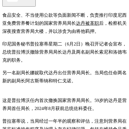
食品安全、不当使用公款等负面新闻不断，负责推行印度尼西
亚免费营养餐计划的国家营养局局长
达丹被革职
后，检察机关
深夜搜查营养局大楼，并以涉贪为由将他羁押。
印尼国务秘书普拉塞蒂星期二（6月2日）晚召开记者会宣布，
总统普拉博沃撤除营养局局长达丹及两名副局长索尼和洛德韦
克的职务。
另一名副局长娜妮取代达丹出任营养局局长。当局也任命两名
新的副局长阿古斯蒂纳和特仁戈诺。
这是普拉博沃任内首次撤换国家营养局局长。59岁的达丹是营
养局首任局长，2024年8月获前总统佐科委任。
普拉塞蒂说，当局经过一年半的观察和评估，注意到营养局在