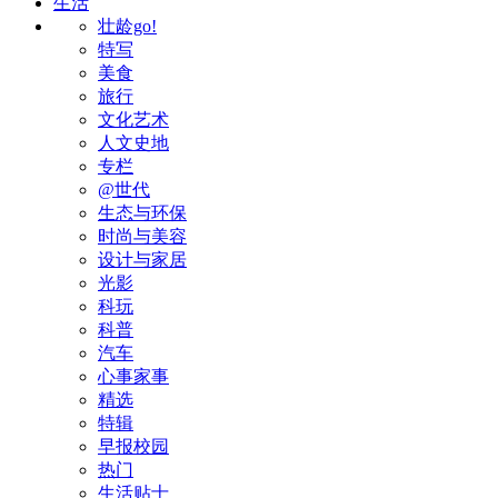
生活
壮龄go!
特写
美食
旅行
文化艺术
人文史地
专栏
@世代
生态与环保
时尚与美容
设计与家居
光影
科玩
科普
汽车
心事家事
精选
特辑
早报校园
热门
生活贴士