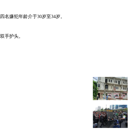
名嫌犯年龄介于30岁至34岁。
以双手护头。