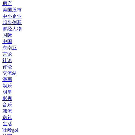
房产
美国股市
中小企业
起步创新
财经人物
国际
中国
东南亚
言论
社论
评论
交流站
漫画
娱乐
明星
影视
音乐
韩流
送礼
生活
壮龄go!