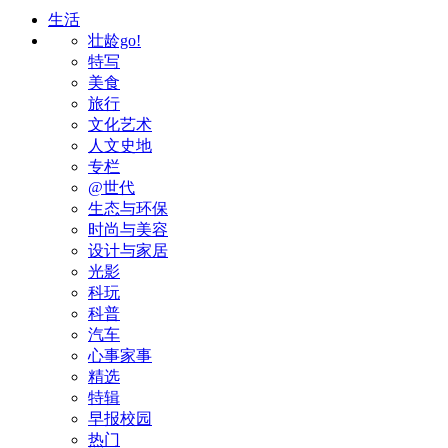
生活
壮龄go!
特写
美食
旅行
文化艺术
人文史地
专栏
@世代
生态与环保
时尚与美容
设计与家居
光影
科玩
科普
汽车
心事家事
精选
特辑
早报校园
热门